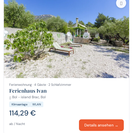
Ferienwohnung · 4 Gäste · 2 Schlafzimmer
Ferienhaus Ivan
Bol - island Brac, Bol
Klimaanlage
WLAN
114,29 €
ab / Nacht
Details ansehen →