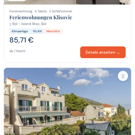
Ferienwohnung · 4 Gäste · 2 Schlafzimmer
Ferienwohnungen Klisovic
Bol - island Brac, Bol
Klimaanlage
WLAN
Meerblick
85,71 €
ab / Nacht
Details ansehen →