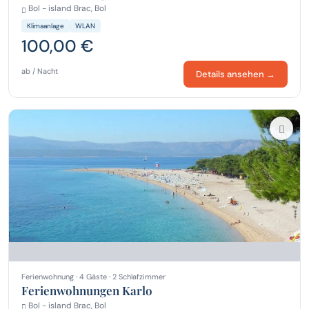
Bol - island Brac, Bol
Klimaanlage
WLAN
100,00 €
ab / Nacht
Details ansehen →
Ferienwohnung · 4 Gäste · 2 Schlafzimmer
Ferienwohnungen Karlo
Bol - island Brac, Bol