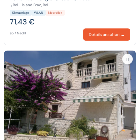
Bol - island Brac, Bol
Klimaanlage
WLAN
Meerblick
71,43 €
ab / Nacht
Details ansehen →