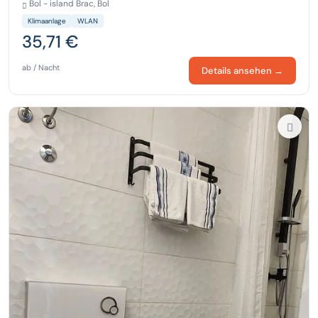
Bol - island Brac, Bol
Klimaanlage
WLAN
35,71 €
ab / Nacht
Details ansehen →