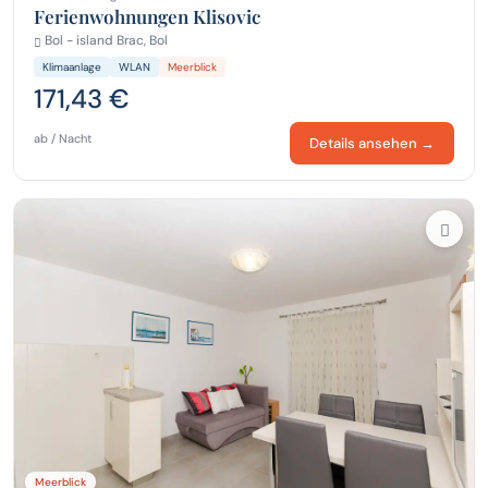
Ferienwohnungen Klisovic
Bol - island Brac, Bol
Klimaanlage
WLAN
Meerblick
171,43 €
ab / Nacht
Details ansehen →
Meerblick