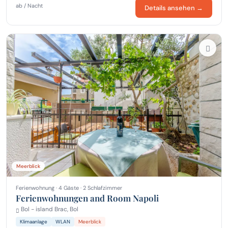
ab / Nacht
Details ansehen →
Meerblick
Ferienwohnung · 4 Gäste · 2 Schlafzimmer
Ferienwohnungen and Room Napoli
Bol - island Brac, Bol
Klimaanlage
WLAN
Meerblick