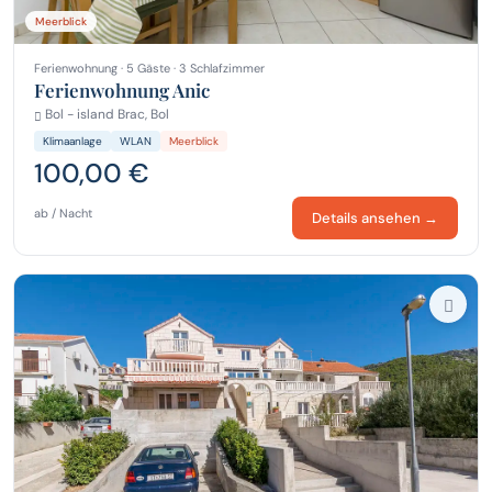
Meerblick
Ferienwohnung · 5 Gäste · 3 Schlafzimmer
Ferienwohnung Anic
Bol - island Brac, Bol
Klimaanlage
WLAN
Meerblick
100,00 €
ab / Nacht
Details ansehen →