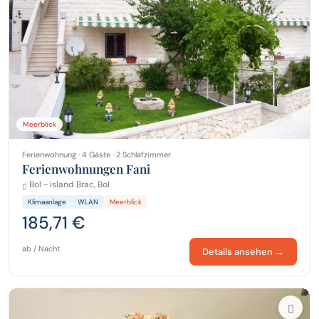
Meerblick
Ferienwohnung · 4 Gäste · 2 Schlafzimmer
Ferienwohnungen Fani
Bol - island Brac, Bol
Klimaanlage
WLAN
Meerblick
185,71 €
ab / Nacht
Details ansehen →