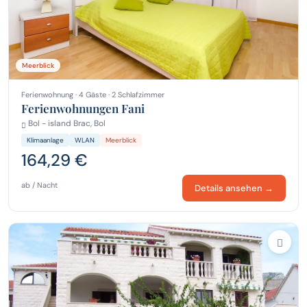
Meerblick
Ferienwohnung · 4 Gäste · 2 Schlafzimmer
Ferienwohnungen Fani
Bol - island Brac, Bol
Klimaanlage
WLAN
Meerblick
164,29 €
ab / Nacht
Details ansehen →