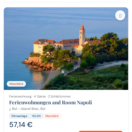
Meerblick
Ferienwohnung · 4 Gäste · 2 Schlafzimmer
Ferienwohnungen and Room Napoli
Bol - island Brac, Bol
Klimaanlage
WLAN
Meerblick
57,14 €