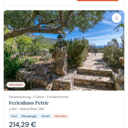
Meerblick
Ferienwohnung · 4 Gäste · 2 Schlafzimmer
Ferienhaus Petric
Bol - island Brac, Bol
Pool
Klimaanlage
WLAN
Meerblick
214,29 €