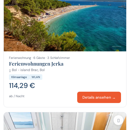
Ferienwohnung · 6 Gäste · 3 Schlafzimmer
Ferienwohnungen Jerka
Bol - island Brac, Bol
Klimaanlage
WLAN
114,29 €
ab / Nacht
Details ansehen →