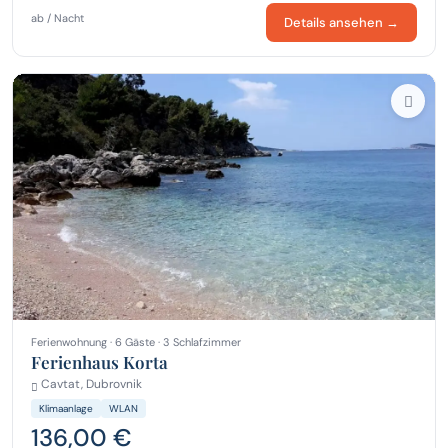
ab / Nacht
Details ansehen →
Ferienwohnung · 6 Gäste · 3 Schlafzimmer
Ferienhaus Korta
Cavtat, Dubrovnik
Klimaanlage
WLAN
136,00 €