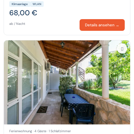
Klimaanlage
WLAN
68,00 €
ab / Nacht
Details ansehen →
Ferienwohnung · 4 Gäste · 1 Schlafzimmer