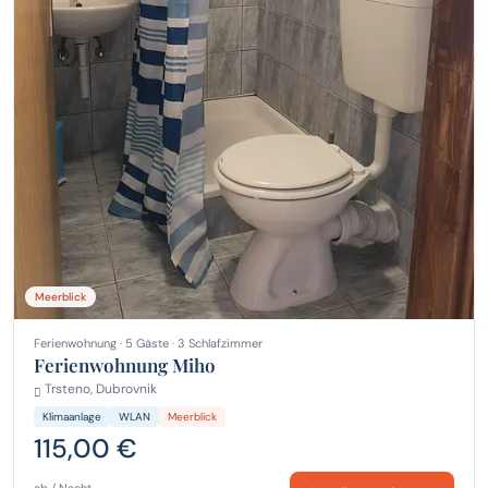
Meerblick
Ferienwohnung · 5 Gäste · 3 Schlafzimmer
Ferienwohnung Miho
Trsteno, Dubrovnik
Klimaanlage
WLAN
Meerblick
115,00 €
ab / Nacht