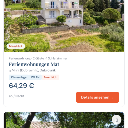
Meerblick
Ferienwohnung · 2 Gäste · 1 Schlafzimmer
Ferienwohnungen Mat
Mlini (Dubrovnik), Dubrovnik
Klimaanlage
WLAN
Meerblick
64,29 €
ab / Nacht
Details ansehen →