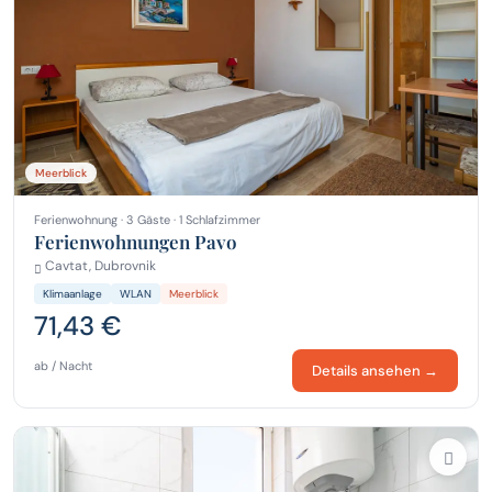
Meerblick
Ferienwohnung · 3 Gäste · 1 Schlafzimmer
Ferienwohnungen Pavo
Cavtat, Dubrovnik
Klimaanlage
WLAN
Meerblick
71,43 €
ab / Nacht
Details ansehen →