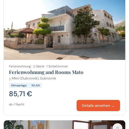
Ferienwohnung · 2 Gäste · 1 Schlafzimmer
Ferienwohnung and Rooms Mato
Mlini (Dubrovnik), Dubrovnik
Klimaanlage
WLAN
85,71 €
ab / Nacht
Details ansehen →