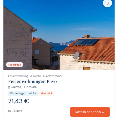
Meerblick
Ferienwohnung · 3 Gäste · 1 Schlafzimmer
Ferienwohnungen Pavo
Cavtat, Dubrovnik
Klimaanlage
WLAN
Meerblick
71,43 €
ab / Nacht
Details ansehen →