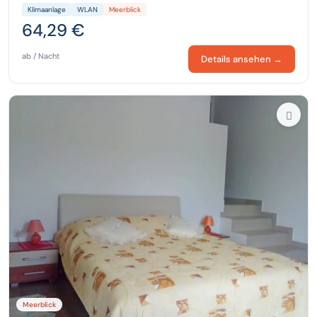
Klimaanlage
WLAN
Meerblick
64,29 €
ab / Nacht
Details ansehen →
Meerblick