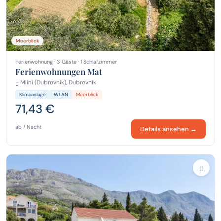
Meerblick
Ferienwohnung · 3 Gäste · 1 Schlafzimmer
Ferienwohnungen Mat
Mlini (Dubrovnik), Dubrovnik
Klimaanlage
WLAN
Meerblick
71,43 €
ab / Nacht
Details ansehen →