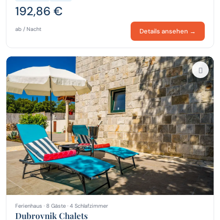
192,86 €
ab / Nacht
Details ansehen →
Ferienhaus · 8 Gäste · 4 Schlafzimmer
Dubrovnik Chalets