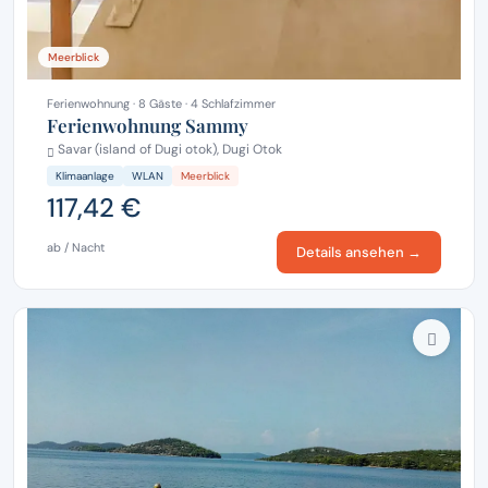
Meerblick
Ferienwohnung · 8 Gäste · 4 Schlafzimmer
Ferienwohnung Sammy
Savar (island of Dugi otok), Dugi Otok
Klimaanlage
WLAN
Meerblick
117,42 €
ab / Nacht
Details ansehen →