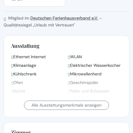
Mitglied im
Deutschen Ferienhausverband e.V.
–
Qualitätssiegel „Urlaub mit Vertrauen"
Ausstattung
Ethernet Internet
WLAN
Klimaanlage
Elektrischer Wasserkocher
Kühlschrank
Mikrowellenherd
Ofen
Geschirrspüler
Küche
Teller und Schüsseln
Haartrockner
Bettwäsche vorhanden
Alle Ausstattungsmerkmale anzeigen
Zimmer