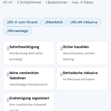
45 m²
2 Schlafzimmer
1 Badezimmer
max. 4 Gäste
·
·
·
60 m zum Strand
Meerblick
WLAN inklusive
Klimaanlage
Sofortbestätigung
Sicher bezahlen
Ihre Buchung wird sofort
Verschlüsselte, sichere
bestätigt
Zahlung
Keine versteckten
Bettwäsche inklusive
Gebühren
Im Mietpreis enthalten
Vollständige Preisübersicht
Endreinigung organisiert
Kein zusätzlicher Aufwand
vor Ort