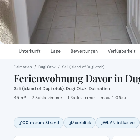
Unterkunft
Lage
Bewertungen
Verfügbarkeit
Dalmatien
Dugi Otok
Sali (island of Dugi otok)
Ferienwohnung Davor in Dug
Sali (island of Dugi otok), Dugi Otok, Dalmatien
45 m²
2 Schlafzimmer
1 Badezimmer
max. 4 Gäste
·
·
·
100 m zum Strand
Meerblick
WLAN inklusive