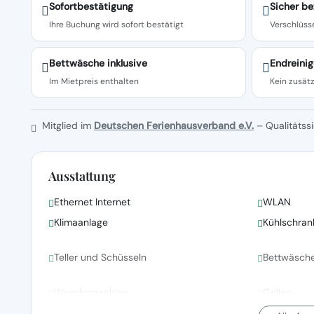
Sofortbestätigung
Sicher be
Ihre Buchung wird sofort bestätigt
Verschlüsse
Bettwäsche inklusive
Endreinig
Im Mietpreis enthalten
Kein zusätz
Mitglied im
Deutschen Ferienhausverband e.V.
– Qualitätssi
Ausstattung
Ethernet Internet
WLAN
Klimaanlage
Kühlschran
Teller und Schüsseln
Bettwäsch
Waschmaschine
Grillen