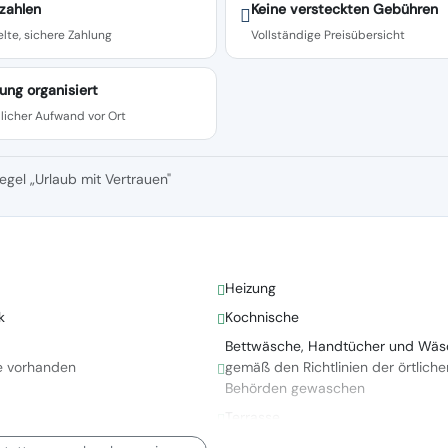
zahlen
Keine versteckten Gebühren
lte, sichere Zahlung
Vollständige Preisübersicht
ung organisiert
licher Aufwand vor Ort
egel „Urlaub mit Vertrauen"
Heizung
k
Kochnische
Bettwäsche, Handtücher und Wäs
e vorhanden
gemäß den Richtlinien der örtliche
Behörden gewaschen
Terrasse