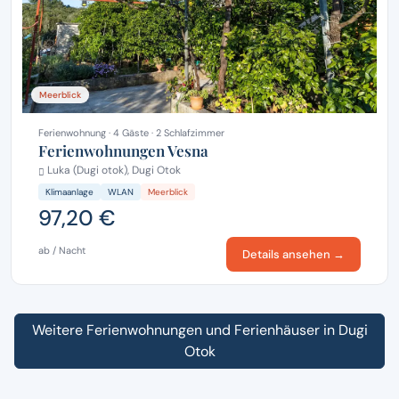
Meerblick
Ferienwohnung · 4 Gäste · 2 Schlafzimmer
Ferienwohnungen Vesna
Luka (Dugi otok), Dugi Otok
Klimaanlage
WLAN
Meerblick
97,20 €
ab / Nacht
Details ansehen →
Weitere Ferienwohnungen und Ferienhäuser in Dugi
Otok