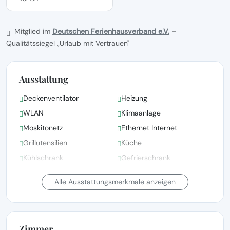
Mitglied im
Deutschen Ferienhausverband e.V.
–
Qualitätssiegel „Urlaub mit Vertrauen"
Ausstattung
Deckenventilator
Heizung
WLAN
Klimaanlage
Moskitonetz
Ethernet Internet
Grillutensilien
Küche
Kühlschrank
Gefrierschrank
Geschirrspüler
Toaster
Alle Ausstattungsmerkmale anzeigen
Zimmer