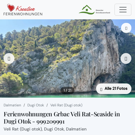
Alle 21 Fotos
1 / 21
Dalmatien
Dugi Otok
Veli Rat (Dugi otok)
Ferienwohnungen Grbac Veli Rat-Seaside in
Dugi Otok - 999209991
Veli Rat (Dugi otok), Dugi Otok, Dalmatien