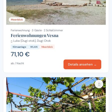
Meerblick
Ferienwohnung · 3 Gäste · 2 Schlafzimmer
Ferienwohnungen Vesna
Luka (Dugi otok), Dugi Otok
Klimaanlage
WLAN
Meerblick
71,10 €
ab / Nacht
Details ansehen →