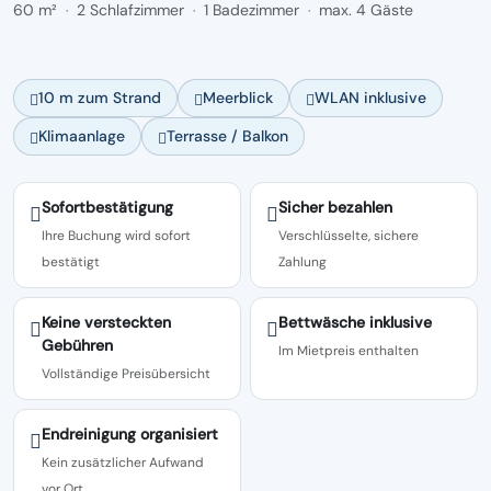
60 m²
2 Schlafzimmer
1 Badezimmer
max. 4 Gäste
·
·
·
10 m zum Strand
Meerblick
WLAN inklusive
Klimaanlage
Terrasse / Balkon
Sofortbestätigung
Sicher bezahlen
Ihre Buchung wird sofort
Verschlüsselte, sichere
bestätigt
Zahlung
Keine versteckten
Bettwäsche inklusive
Gebühren
Im Mietpreis enthalten
Vollständige Preisübersicht
Endreinigung organisiert
Kein zusätzlicher Aufwand
vor Ort