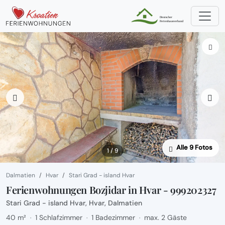
Alle 9 Fotos
1 / 9
Dalmatien
Hvar
Stari Grad - island Hvar
Ferienwohnungen Bozjidar in Hvar - 999202327
Stari Grad - island Hvar, Hvar, Dalmatien
40 m²
1 Schlafzimmer
1 Badezimmer
max. 2 Gäste
·
·
·