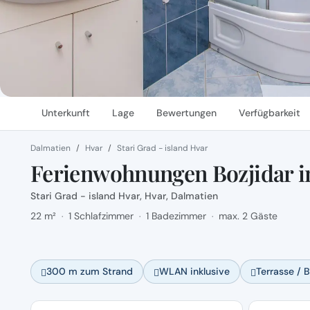
Unterkunft
Lage
Bewertungen
Verfügbarkeit
Dalmatien
Hvar
Stari Grad - island Hvar
Ferienwohnungen Bozjidar i
Stari Grad - island Hvar, Hvar, Dalmatien
22 m²
1 Schlafzimmer
1 Badezimmer
max. 2 Gäste
·
·
·
300 m zum Strand
WLAN inklusive
Terrasse / 