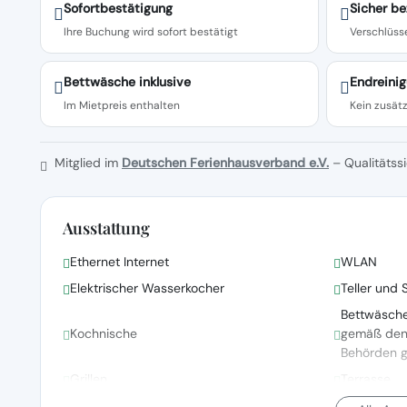
Sofortbestätigung
Sicher be
Ihre Buchung wird sofort bestätigt
Verschlüsse
Bettwäsche inklusive
Endreinig
Im Mietpreis enthalten
Kein zusätz
Mitglied im
Deutschen Ferienhausverband e.V.
– Qualitätssi
Ausstattung
Ethernet Internet
WLAN
Elektrischer Wasserkocher
Teller und 
Bettwäsch
Kochnische
gemäß den R
Behörden 
Grillen
Terrasse