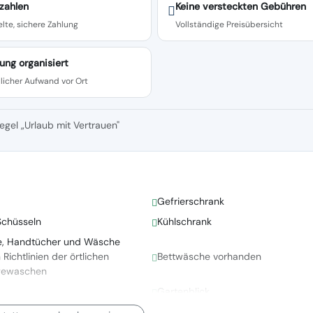
zahlen
Keine versteckten Gebühren
lte, sichere Zahlung
Vollständige Preisübersicht
ung organisiert
licher Aufwand vor Ort
egel „Urlaub mit Vertrauen"
Gefrierschrank
Schüsseln
Kühlschrank
e, Handtücher und Wäsche
ichtlinien der örtlichen
Bettwäsche vorhanden
gewaschen
Gartenblick