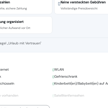
zahlen
Keine versteckten Gebühren
lte, sichere Zahlung
Vollständige Preisübersicht
ung organisiert
licher Aufwand vor Ort
egel „Urlaub mit Vertrauen"
ternet
WLAN
k
Gefrierschrank
Schüsseln
Kinderbett(en)/Babybett(en) auf A
e vorhanden
Satellitenfernsehen