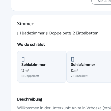
Alle Au
Zimmer
1 Badezimmer
1 Doppelbett
2 Einzelbetten
Wo du schläfst
Schlafzimmer
Schlafzimmer
12 m²
12 m²
1× Doppelbett
2× Einzelbett
Beschreibung
Willkommen in der Unterkunft Anita in Vrboska (otok