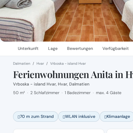
Unterkunft
Lage
Bewertungen
Verfügbarkeit
Dalmatien
Hvar
Vrboska - island Hvar
Ferienwohnungen Anita in H
Vrboska - island Hvar, Hvar, Dalmatien
50 m²
2 Schlafzimmer
1 Badezimmer
max. 4 Gäste
·
·
·
70 m zum Strand
WLAN inklusive
Klimaanlage