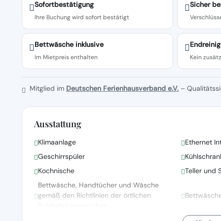
Sofortbestätigung
Sicher be
Ihre Buchung wird sofort bestätigt
Verschlüsse
Bettwäsche inklusive
Endreinig
Im Mietpreis enthalten
Kein zusätz
Mitglied im
Deutschen Ferienhausverband e.V.
– Qualitätssi
Ausstattung
Klimaanlage
Ethernet In
Geschirrspüler
Kühlschran
Kochnische
Teller und 
Bettwäsche, Handtücher und Wäsche
gemäß den Richtlinien der örtlichen
Bettwäsch
Behörden gewaschen