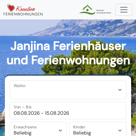
Janjina Ferienhäuser
und Ferienwohnungen
Wohin
Von – Bis
Erwachsene
Kinder