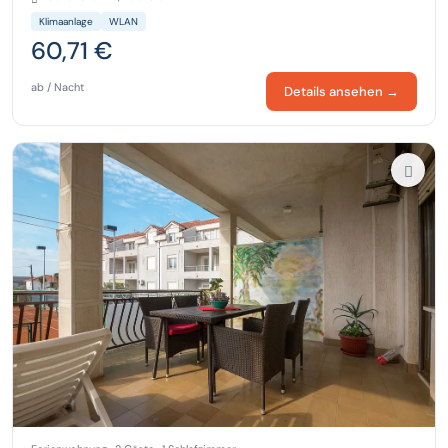
Klimaanlage
WLAN
60,71 €
ab / Nacht
Details ansehen →