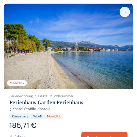
Meerblick
Ferienwohnung · 5 Gäste · 2 Schlafzimmer
Ferienhaus Garden Ferienhaus
Kastel Stafilic, Kastela
Klimaanlage
WLAN
Meerblick
185,71 €
ab / Nacht