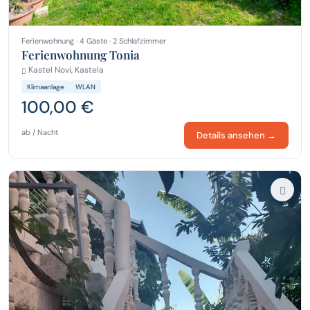
Ferienwohnung · 4 Gäste · 2 Schlafzimmer
Ferienwohnung Tonia
Kastel Novi, Kastela
Klimaanlage
WLAN
100,00 €
ab / Nacht
Details ansehen →