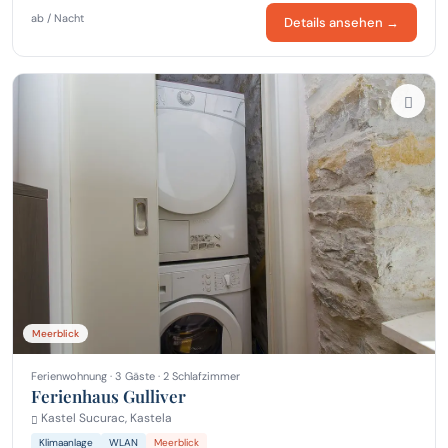
ab / Nacht
Details ansehen →
Meerblick
Ferienwohnung · 3 Gäste · 2 Schlafzimmer
Ferienhaus Gulliver
Kastel Sucurac, Kastela
Klimaanlage
WLAN
Meerblick