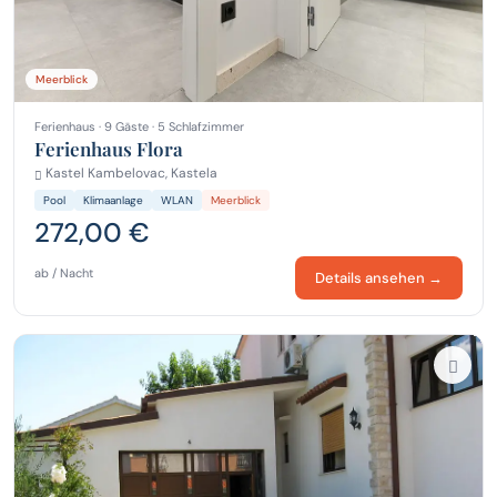
Meerblick
Ferienhaus · 9 Gäste · 5 Schlafzimmer
Ferienhaus Flora
Kastel Kambelovac, Kastela
Pool
Klimaanlage
WLAN
Meerblick
272,00 €
ab / Nacht
Details ansehen →