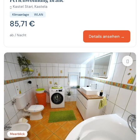
Kastel Stari, Kastela
Klimaanlage
WLAN
85,71 €
ab / Nacht
Details ansehen →
Meerblick