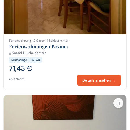
Ferienwohnung · 2 Gäste · 1 Schlafzimmer
Ferienwohnungen Bozana
Kastel Luksic, Kastela
Klimaanlage
WLAN
71,43 €
ab / Nacht
Details ansehen →