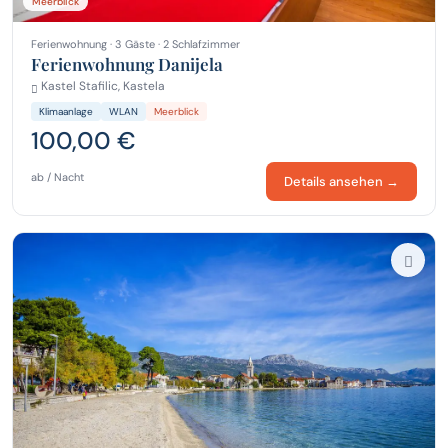
Meerblick
Ferienwohnung · 3 Gäste · 2 Schlafzimmer
Ferienwohnung Danijela
Kastel Stafilic, Kastela
Klimaanlage
WLAN
Meerblick
100,00 €
ab / Nacht
Details ansehen →