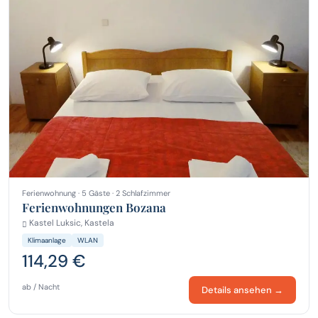
Ferienwohnung · 5 Gäste · 2 Schlafzimmer
Ferienwohnungen Bozana
Kastel Luksic, Kastela
Klimaanlage
WLAN
114,29 €
ab / Nacht
Details ansehen →