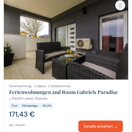
Ferienwohnung · 3 Gäste · 2 Schlafzimmer
Ferienwohnungen and Room Gabriels Paradise
Kastel Luksic, Kastela
Pool
Klimaanlage
WLAN
171,43 €
ab / Nacht
Details ansehen →