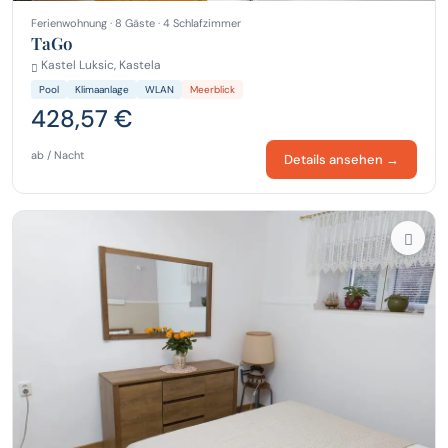
Ferienwohnung · 8 Gäste · 4 Schlafzimmer
TaGo
Kastel Luksic, Kastela
Pool
Klimaanlage
WLAN
Meerblick
428,57 €
ab / Nacht
Details ansehen →