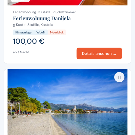
Ferienwohnung · 3 Gäste · 2 Schlafzimmer
Ferienwohnung Danijela
Kastel Stafilic, Kastela
Klimaanlage
WLAN
Meerblick
100,00 €
ab / Nacht
Details ansehen →