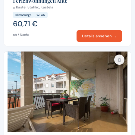
Ferienwohnungen Ante
Kastel Stafilic, Kastela
Klimaanlage
WLAN
60,71 €
ab / Nacht
Details ansehen →