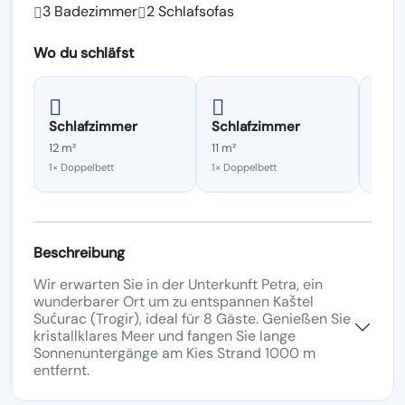
3 Badezimmer
2 Schlafsofas
Wo du schläfst
Schlafzimmer
Schlafzimmer
Schl
12 m²
11 m²
11 m²
1× Doppelbett
1× Doppelbett
1× Dop
Beschreibung
Wir erwarten Sie in der Unterkunft Petra, ein
wunderbarer Ort um zu entspannen Kaštel
Sućurac (Trogir), ideal für 8 Gäste. Genießen Sie
kristallklares Meer und fangen Sie lange
Sonnenuntergänge am Kies Strand 1000 m
entfernt.