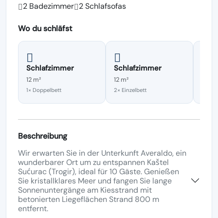
2 Badezimmer
2 Schlafsofas
Wo du schläfst
Schlafzimmer
Schlafzimmer
Schl
12 m²
12 m²
12 m²
1× Doppelbett
2× Einzelbett
1× Dop
Beschreibung
Wir erwarten Sie in der Unterkunft Averaldo, ein
wunderbarer Ort um zu entspannen Kaštel
Sućurac (Trogir), ideal für 10 Gäste. Genießen
Sie kristallklares Meer und fangen Sie lange
Sonnenuntergänge am Kiesstrand mit
betonierten Liegeflächen Strand 800 m
entfernt.