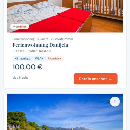
Meerblick
Ferienwohnung · 3 Gäste · 2 Schlafzimmer
Ferienwohnung Danijela
Kastel Stafilic, Kastela
Klimaanlage
WLAN
Meerblick
100,00 €
ab / Nacht
Details ansehen →