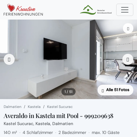
Alle 51 Fotos
1 / 51
Dalmatien
Kastela
Kastel Sucurac
Averaldo in Kastela mit Pool - 999209638
Kastel Sucurac, Kastela, Dalmatien
140 m²
4 Schlafzimmer
2 Badezimmer
max. 10 Gäste
·
·
·