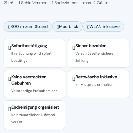
21 m²
1 Schlafzimmer
1 Badezimmer
max. 2 Gäste
·
·
·
800 m zum Strand
Meerblick
WLAN inklusive
Sofortbestätigung
Sicher bezahlen
Ihre Buchung wird sofort
Verschlüsselte, sichere
bestätigt
Zahlung
Keine versteckten
Bettwäsche inklusive
Gebühren
Im Mietpreis enthalten
Vollständige Preisübersicht
Endreinigung organisiert
Kein zusätzlicher Aufwand
vor Ort