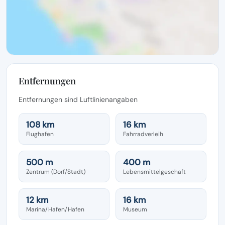
Entfernungen
Entfernungen sind Luftlinienangaben
108 km
16 km
Flughafen
Fahrradverleih
500 m
400 m
Zentrum (Dorf/Stadt)
Lebensmittelgeschäft
12 km
16 km
Marina/Hafen/Hafen
Museum