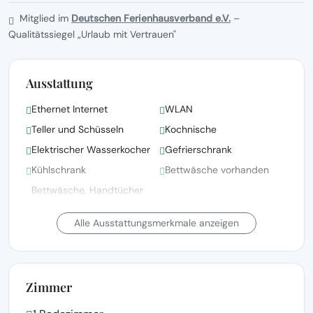
Mitglied im
Deutschen Ferienhausverband e.V.
–
Qualitätssiegel „Urlaub mit Vertrauen"
Ausstattung
Ethernet Internet
WLAN
Teller und Schüsseln
Kochnische
Elektrischer Wasserkocher
Gefrierschrank
Kühlschrank
Bettwäsche vorhanden
Bettwäsche, Handtücher
und Wäsche gemäß den
Fernsehen
Richtlinien der örtlichen
Alle Ausstattungsmerkmale anzeigen
Behörden gewaschen
Grillen
Haus mit Meerblick
Zimmer