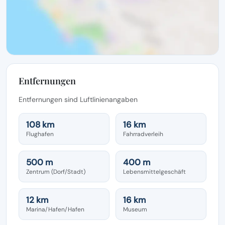
Entfernungen
Entfernungen sind Luftlinienangaben
108 km
16 km
Flughafen
Fahrradverleih
500 m
400 m
Zentrum (Dorf/Stadt)
Lebensmittelgeschäft
12 km
16 km
Marina/Hafen/Hafen
Museum