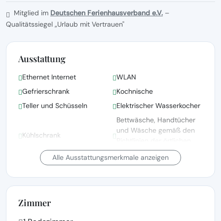
Mitglied im
Deutschen Ferienhausverband e.V.
–
Qualitätssiegel „Urlaub mit Vertrauen"
Ausstattung
Ethernet Internet
WLAN
Gefrierschrank
Kochnische
Teller und Schüsseln
Elektrischer Wasserkocher
Bettwäsche, Handtücher
und Wäsche gemäß den
Kühlschrank
Richtlinien der örtlichen
Behörden gewaschen
Alle Ausstattungsmerkmale anzeigen
Bettwäsche vorhanden
Fernsehen
Grillen
Haus mit Meerblick
Zimmer