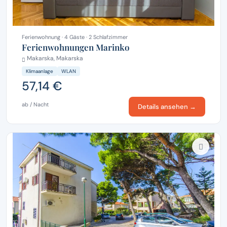
Ferienwohnung · 4 Gäste · 2 Schlafzimmer
Ferienwohnungen Marinko
Makarska, Makarska
Klimaanlage
WLAN
57,14 €
ab / Nacht
Details ansehen →