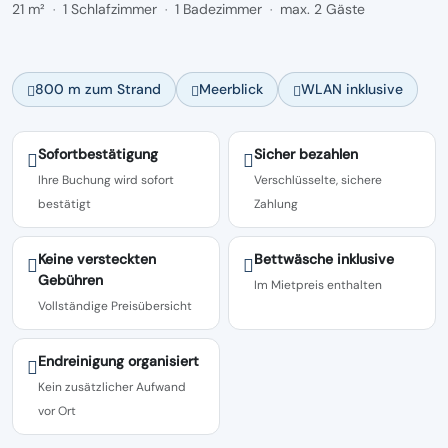
21 m²
1 Schlafzimmer
1 Badezimmer
max. 2 Gäste
·
·
·
800 m zum Strand
Meerblick
WLAN inklusive
Sofortbestätigung
Sicher bezahlen
Ihre Buchung wird sofort
Verschlüsselte, sichere
bestätigt
Zahlung
Keine versteckten
Bettwäsche inklusive
Gebühren
Im Mietpreis enthalten
Vollständige Preisübersicht
Endreinigung organisiert
Kein zusätzlicher Aufwand
vor Ort