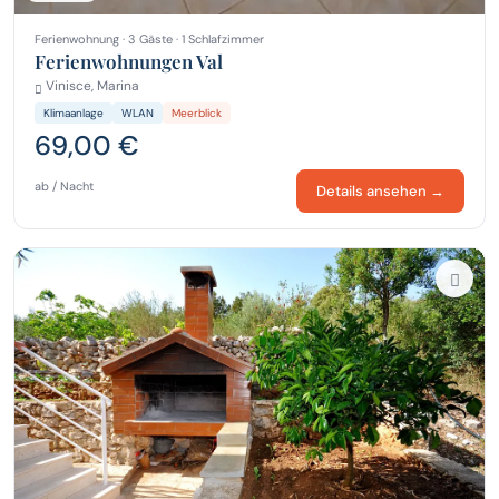
Ferienwohnung · 3 Gäste · 1 Schlafzimmer
Ferienwohnungen Val
Vinisce, Marina
Klimaanlage
WLAN
Meerblick
69,00 €
ab / Nacht
Details ansehen →