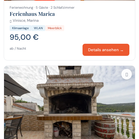
Ferienwohnung · 5 Gäste · 2 Schlafzimmer
Ferienhaus Marica
Vinisce, Marina
Klimaanlage
WLAN
Meerblick
95,00 €
ab / Nacht
Details ansehen →