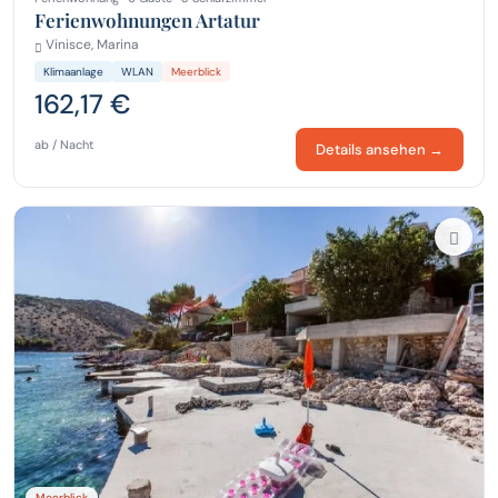
Ferienwohnungen Artatur
Vinisce, Marina
Klimaanlage
WLAN
Meerblick
162,17 €
ab / Nacht
Details ansehen →
Meerblick