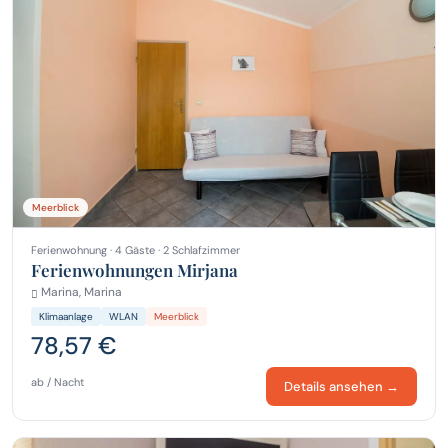
Meerblick
Ferienwohnung · 4 Gäste · 2 Schlafzimmer
Ferienwohnungen Mirjana
Marina, Marina
Klimaanlage
WLAN
Meerblick
78,57 €
ab / Nacht
Details ansehen →