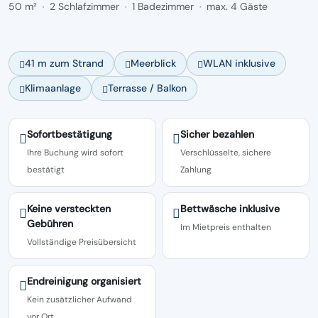
50 m²
2 Schlafzimmer
1 Badezimmer
max. 4 Gäste
·
·
·
41 m zum Strand
Meerblick
WLAN inklusive
Klimaanlage
Terrasse / Balkon
Sofortbestätigung
Sicher bezahlen
Ihre Buchung wird sofort
Verschlüsselte, sichere
bestätigt
Zahlung
Keine versteckten
Bettwäsche inklusive
Gebühren
Im Mietpreis enthalten
Vollständige Preisübersicht
Endreinigung organisiert
Kein zusätzlicher Aufwand
vor Ort