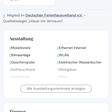
Mitglied im
Deutschen Ferienhausverband e.V.
–
Qualitätssiegel „Urlaub mit Vertrauen"
Ausstattung
Moskitonetz
Ethernet Internet
Klimaanlage
WLAN
Geschirrspüler
Elektrischer Wasserkocher
Gefrierschrank
Weingläser
Kochnische
Ofen
Teller und Schüsseln
Kühlschrank
Alle Ausstattungsmerkmale anzeigen
Zimmer