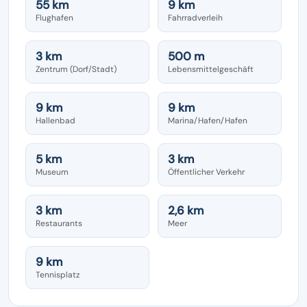
55 km
9 km
Flughafen
Fahrradverleih
3 km
500 m
Zentrum (Dorf/Stadt)
Lebensmittelgeschäft
9 km
9 km
Hallenbad
Marina/Hafen/Hafen
5 km
3 km
Museum
Öffentlicher Verkehr
3 km
2,6 km
Restaurants
Meer
9 km
Tennisplatz