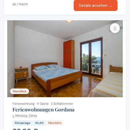
ab / Nacht
Details ansehen →
Meerblick
Ferienwohnung · 4 Gäste · 2 Schlafzimmer
Ferienwohnungen Gordana
Mimice, Omis
Klimaanlage
WLAN
Meerblick