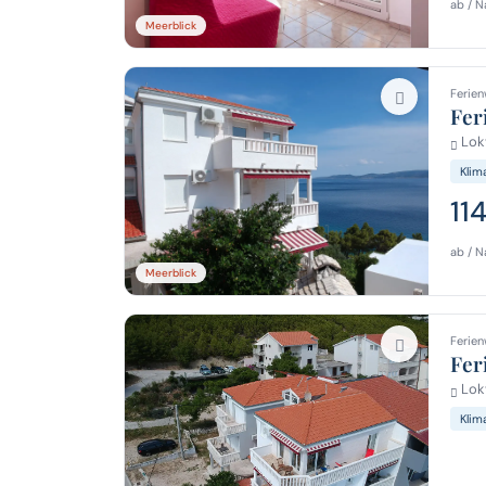
ab / N
Meerblick
Ferien
Fer
Lok
Klim
11
ab / N
Meerblick
Ferien
Fer
Lok
Klim