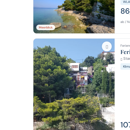
WLA
86
ab / N
Meerblick
Ferien
Fer
Stan
Klim
10