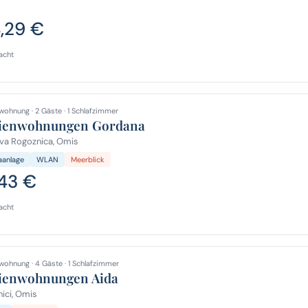
4,29 €
acht
wohnung · 2 Gäste · 1 Schlafzimmer
ienwohnungen Gordana
va Rogoznica, Omis
aanlage
WLAN
Meerblick
,43 €
acht
wohnung · 4 Gäste · 1 Schlafzimmer
ienwohnungen Aida
ici, Omis