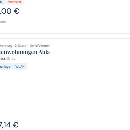
N
Meerblick
,00 €
acht
wohnung · 2 Gäste · 1 Schlafzimmer
ienwohnungen Aida
ici, Omis
aanlage
WLAN
7,14 €