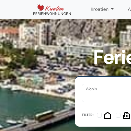
Kroatien
A
Fer
Wohin
FILTER: