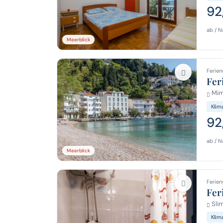
92
ab / N
Meerblick
Ferien
Fer
Mim
Klim
92
ab / N
Meerblick
Ferien
Fer
Sli
Klim