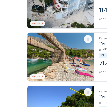
11
ab / N
Meerblick
Ferien
Fer
Lok
Klim
71
ab / N
Meerblick
Ferien
Fer
Stan