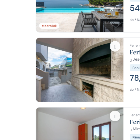
54
ab / N
Meerblick
Ferien
Fer
Jes
Pool
78
ab / N
Ferien
Fer
Mim
Klim