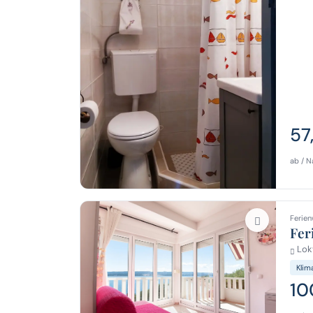
57
ab / N
Ferien
Fer
Lok
Klim
10