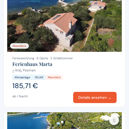
Meerblick
Ferienwohnung · 6 Gäste · 3 Schlafzimmer
Ferienhaus Marta
Kraj, Pasman
Klimaanlage
WLAN
Meerblick
185,71 €
ab / Nacht
Details ansehen →