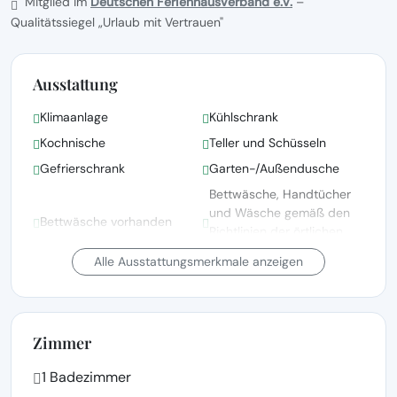
Mitglied im
Deutschen Ferienhausverband e.V.
–
Qualitätssiegel „Urlaub mit Vertrauen"
Ausstattung
Klimaanlage
Kühlschrank
Kochnische
Teller und Schüsseln
Gefrierschrank
Garten-/Außendusche
Bettwäsche, Handtücher
und Wäsche gemäß den
Bettwäsche vorhanden
Richtlinien der örtlichen
Behörden gewaschen
Alle Ausstattungsmerkmale anzeigen
Garten
Grillen
Gartenmöbel
Gartenblick
Zimmer
1 Badezimmer