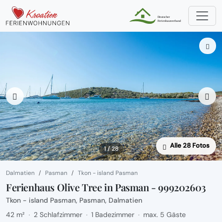
Alle 28 Fotos
1 / 28
Dalmatien
Pasman
Tkon - island Pasman
Ferienhaus Olive Tree in Pasman - 999202603
Tkon - island Pasman, Pasman, Dalmatien
42 m²
2 Schlafzimmer
1 Badezimmer
max. 5 Gäste
·
·
·