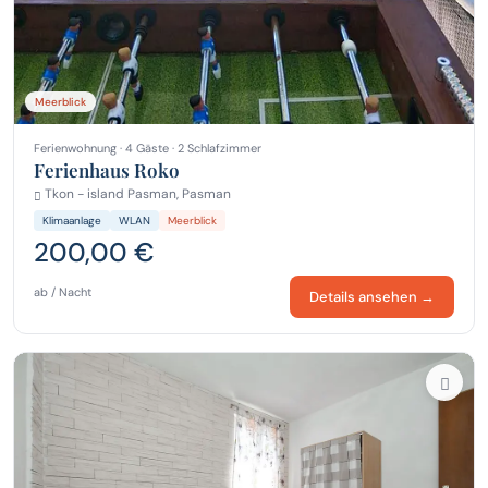
Meerblick
Ferienwohnung · 4 Gäste · 2 Schlafzimmer
Ferienhaus Roko
Tkon - island Pasman, Pasman
Klimaanlage
WLAN
Meerblick
200,00 €
ab / Nacht
Details ansehen →