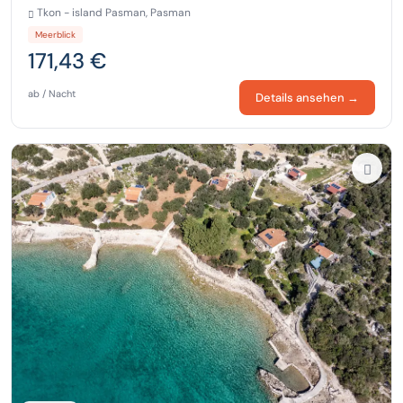
Tkon - island Pasman, Pasman
Meerblick
171,43 €
ab / Nacht
Details ansehen →