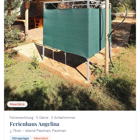
Meerblick
Ferienwohnung · 5 Gäste · 3 Schlafzimmer
Ferienhaus Angelina
Tkon - island Pasman, Pasman
Klimaanlage
Meerblick