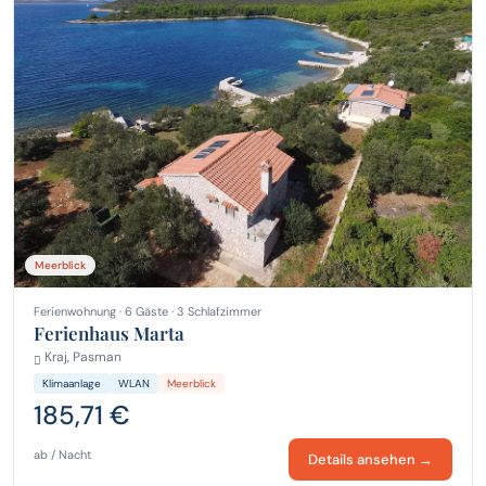
Meerblick
Ferienwohnung · 6 Gäste · 3 Schlafzimmer
Ferienhaus Marta
Kraj, Pasman
Klimaanlage
WLAN
Meerblick
185,71 €
ab / Nacht
Details ansehen →