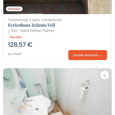
Meerblick
Ferienwohnung · 6 Gäste · 3 Schlafzimmer
Ferienhaus Zelanto Veli
Tkon - island Pasman, Pasman
Meerblick
128,57 €
ab / Nacht
Details ansehen →