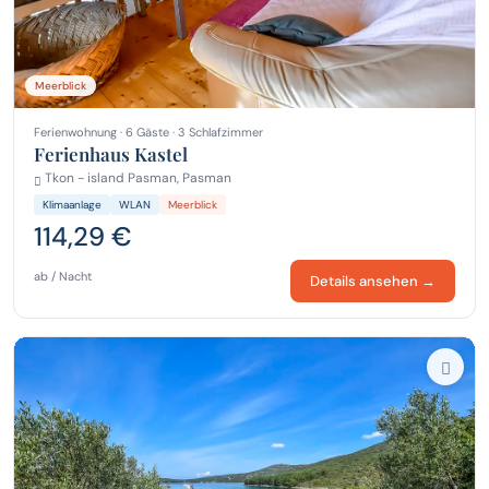
Meerblick
Ferienwohnung · 6 Gäste · 3 Schlafzimmer
Ferienhaus Kastel
Tkon - island Pasman, Pasman
Klimaanlage
WLAN
Meerblick
114,29 €
ab / Nacht
Details ansehen →