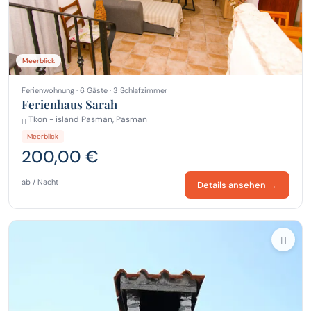
Meerblick
Ferienwohnung · 6 Gäste · 3 Schlafzimmer
Ferienhaus Sarah
Tkon - island Pasman, Pasman
Meerblick
200,00 €
ab / Nacht
Details ansehen →