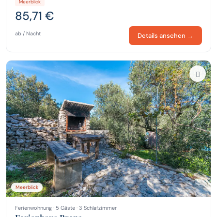
Meerblick
85,71 €
ab / Nacht
Details ansehen →
Meerblick
Ferienwohnung · 5 Gäste · 3 Schlafzimmer