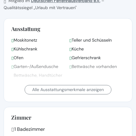
Mitglied im
Deutschen Ferienhausverband e.V.
–
Qualitätssiegel „Urlaub mit Vertrauen"
Ausstattung
Moskitonetz
Teller und Schüsseln
Kühlschrank
Küche
Ofen
Gefrierschrank
Garten-/Außendusche
Bettwäsche vorhanden
Bettwäsche, Handtücher
und Wäsche gemäß den
Grillen
Richtlinien der örtlichen
Alle Ausstattungsmerkmale anzeigen
Behörden gewaschen
Gartenmöbel
Garten
Zimmer
1 Badezimmer