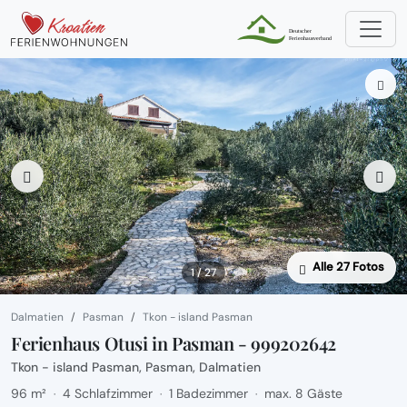
Alle 27 Fotos
1 / 27
Dalmatien
Pasman
Tkon - island Pasman
Ferienhaus Otusi in Pasman - 999202642
Tkon - island Pasman, Pasman, Dalmatien
96 m²
4 Schlafzimmer
1 Badezimmer
max. 8 Gäste
·
·
·