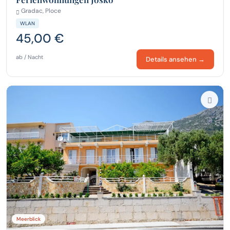
Gradac, Ploce
WLAN
45,00 €
ab / Nacht
Details ansehen →
Meerblick