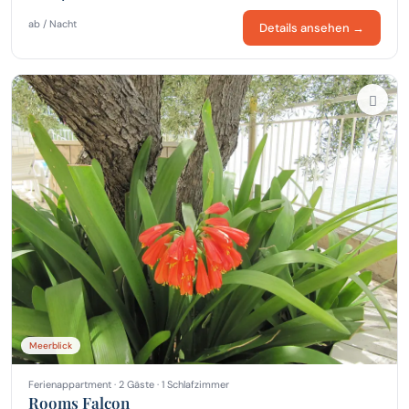
ab / Nacht
Details ansehen →
Meerblick
Ferienappartment · 2 Gäste · 1 Schlafzimmer
Rooms Falcon