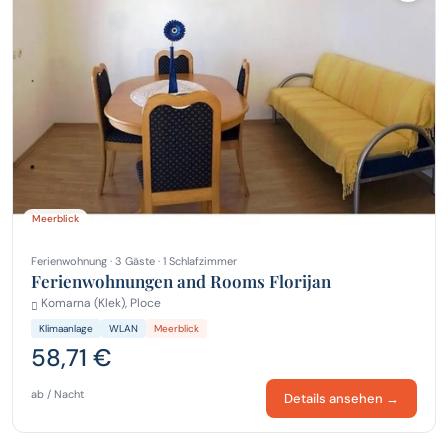
Meerblick
Ferienwohnung · 3 Gäste · 1 Schlafzimmer
Ferienwohnungen and Rooms Florijan
Komarna (Klek), Ploce
Klimaanlage
WLAN
Meerblick
58,71 €
ab / Nacht
Details ansehen →