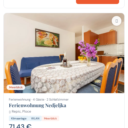
Meerblick
Ferienwohnung · 4 Gäste · 2 Schlafzimmer
Ferienwohnung Nedjeljka
Repic, Ploce
Klimaanlage
WLAN
Meerblick
71,43 €