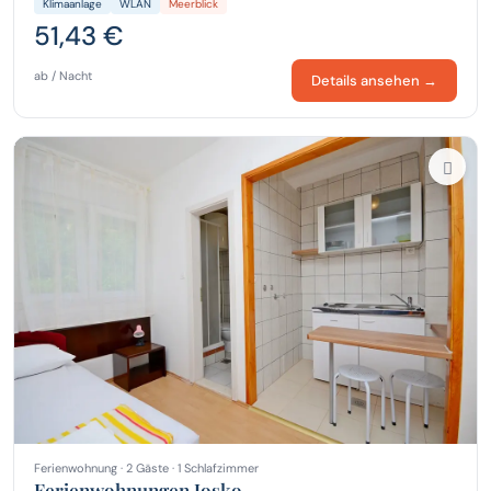
Klimaanlage
WLAN
Meerblick
51,43 €
ab / Nacht
Details ansehen →
Ferienwohnung · 2 Gäste · 1 Schlafzimmer
Ferienwohnungen Josko