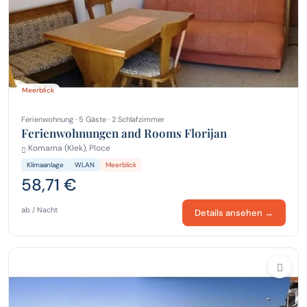
Meerblick
Ferienwohnung · 5 Gäste · 2 Schlafzimmer
Ferienwohnungen and Rooms Florijan
Komarna (Klek), Ploce
Klimaanlage
WLAN
Meerblick
58,71 €
ab / Nacht
Details ansehen →