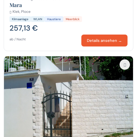
Mara
Klek, Ploce
Klimaanlage
WLAN
Haustiere
Meerblick
257,13 €
ab / Nacht
Details ansehen →