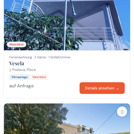
Meerblick
Ferienwohnung · 2 Gäste · 1 Schlafzimmer
Vesela
Podaca, Ploce
Klimaanlage
Meerblick
auf Anfrage
Details ansehen →