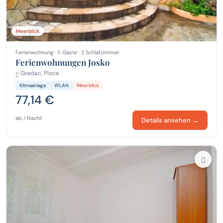
Meerblick
Ferienwohnung · 5 Gäste · 2 Schlafzimmer
Ferienwohnungen Josko
Gradac, Ploce
Klimaanlage
WLAN
Meerblick
77,14 €
ab / Nacht
Details ansehen →