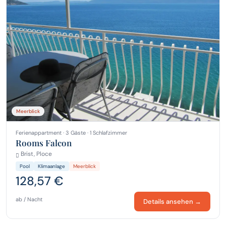
Meerblick
Ferienappartment · 3 Gäste · 1 Schlafzimmer
Rooms Falcon
Brist, Ploce
Pool
Klimaanlage
Meerblick
128,57 €
ab / Nacht
Details ansehen →