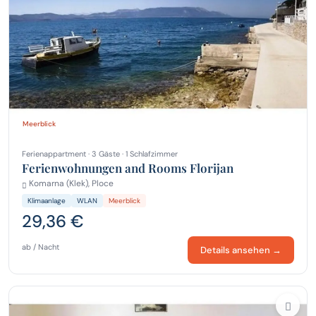
Meerblick
Ferienappartment · 3 Gäste · 1 Schlafzimmer
Ferienwohnungen and Rooms Florijan
Komarna (Klek), Ploce
Klimaanlage
WLAN
Meerblick
29,36 €
ab / Nacht
Details ansehen →