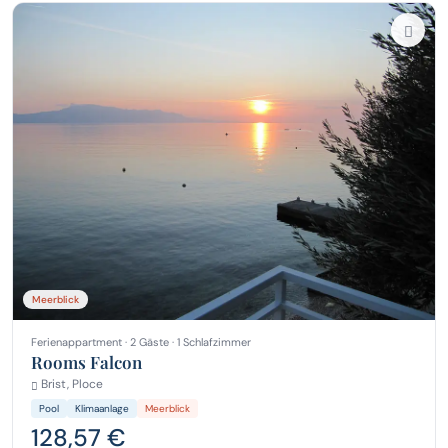
Meerblick
Ferienappartment · 2 Gäste · 1 Schlafzimmer
Rooms Falcon
Brist, Ploce
Pool
Klimaanlage
Meerblick
128,57 €