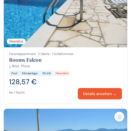
Meerblick
Ferienappartment · 2 Gäste · 1 Schlafzimmer
Rooms Falcon
Brist, Ploce
Pool
Klimaanlage
WLAN
Meerblick
128,57 €
ab / Nacht
Details ansehen →