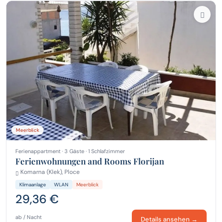
Meerblick
Ferienappartment · 3 Gäste · 1 Schlafzimmer
Ferienwohnungen and Rooms Florijan
Komarna (Klek), Ploce
Klimaanlage
WLAN
Meerblick
29,36 €
ab / Nacht
Details ansehen →