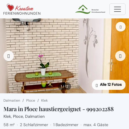
Alle 12 Fotos
1 / 12
Dalmatien
Ploce
Klek
Mara in Ploce haustiergeeignet - 999202288
Klek, Ploce, Dalmatien
58 m²
2 Schlafzimmer
1 Badezimmer
max. 4 Gäste
·
·
·