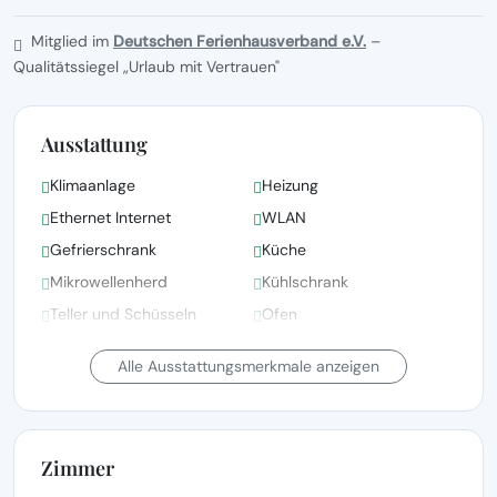
Mitglied im
Deutschen Ferienhausverband e.V.
–
Qualitätssiegel „Urlaub mit Vertrauen"
Ausstattung
Klimaanlage
Heizung
Ethernet Internet
WLAN
Gefrierschrank
Küche
Mikrowellenherd
Kühlschrank
Teller und Schüsseln
Ofen
Garten-/Außendusche
Bettwäsche vorhanden
Alle Ausstattungsmerkmale anzeigen
Zimmer