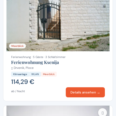
Meerblick
Ferienwohnung · 5 Gäste · 3 Schlafzimmer
Ferienwohnung Ksenija
Drvenik, Ploce
Klimaanlage
WLAN
Meerblick
114,29 €
ab / Nacht
Details ansehen →