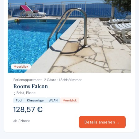
Meerblick
Ferienappartment · 2 Gäste · 1 Schlafzimmer
Rooms Falcon
Brist, Ploce
Pool
Klimaanlage
WLAN
Meerblick
128,57 €
ab / Nacht
Details ansehen →