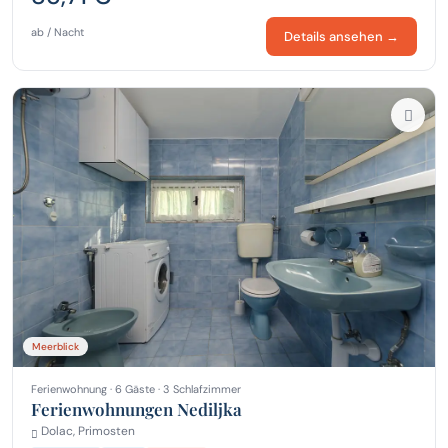
ab / Nacht
Details ansehen →
Meerblick
Ferienwohnung · 6 Gäste · 3 Schlafzimmer
Ferienwohnungen Nediljka
Dolac, Primosten