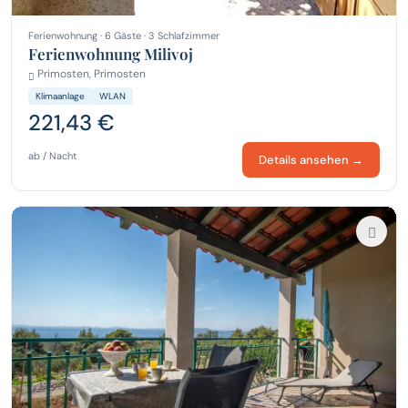
Ferienwohnung · 6 Gäste · 3 Schlafzimmer
Ferienwohnung Milivoj
Primosten, Primosten
Klimaanlage
WLAN
221,43 €
ab / Nacht
Details ansehen →