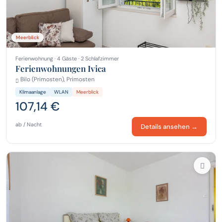
Meerblick
Ferienwohnung · 4 Gäste · 2 Schlafzimmer
Ferienwohnungen Ivica
Bilo (Primosten), Primosten
Klimaanlage
WLAN
Meerblick
107,14 €
ab / Nacht
Details ansehen →