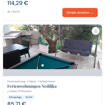
114,29 €
ab / Nacht
Details ansehen →
Ferienwohnung · 2 Gäste · 1 Schlafzimmer
Ferienwohnungen Nediljka
Dolac, Primosten
Klimaanlage
WLAN
85,71 €