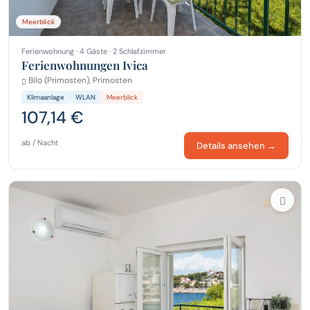
Meerblick
Ferienwohnung · 4 Gäste · 2 Schlafzimmer
Ferienwohnungen Ivica
Bilo (Primosten), Primosten
Klimaanlage
WLAN
Meerblick
107,14 €
ab / Nacht
Details ansehen →