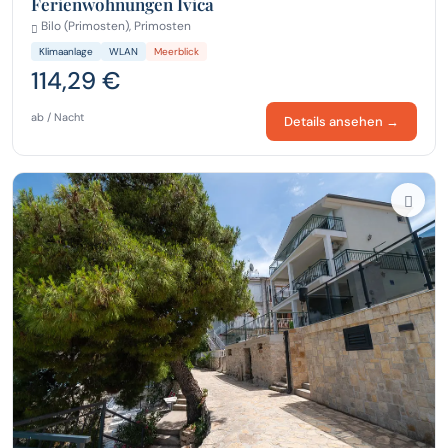
Ferienwohnungen Ivica
Bilo (Primosten), Primosten
Klimaanlage
WLAN
Meerblick
114,29 €
ab / Nacht
Details ansehen →