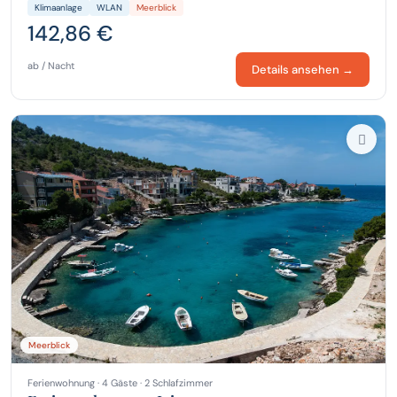
Klimaanlage
WLAN
Meerblick
142,86 €
ab / Nacht
Details ansehen →
Meerblick
Ferienwohnung · 4 Gäste · 2 Schlafzimmer