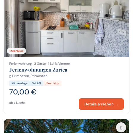
Meerblick
Ferienwohnung · 2 Gäste · 1 Schlafzimmer
Ferienwohnungen Zorica
Primosten, Primosten
Klimaanlage
WLAN
Meerblick
70,00 €
ab / Nacht
Details ansehen →