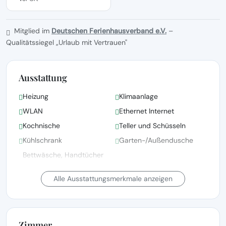
Mitglied im
Deutschen Ferienhausverband e.V.
–
Qualitätssiegel „Urlaub mit Vertrauen"
Ausstattung
Heizung
Klimaanlage
WLAN
Ethernet Internet
Kochnische
Teller und Schüsseln
Kühlschrank
Garten-/Außendusche
Bettwäsche, Handtücher
und Wäsche gemäß den
Bettwäsche vorhanden
Richtlinien der örtlichen
Alle Ausstattungsmerkmale anzeigen
Behörden gewaschen
Kinderbett(en)/Babybett(en)
Fernsehen
auf Anfrage
Zimmer