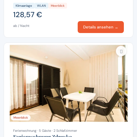
Klimaanlage
WLAN
Meerblick
128,57 €
ab / Nacht
Details ansehen →
Meerblick
Ferienwohnung · 5 Gäste · 2 Schlafzimmer
Ferienwohnung Zdravko