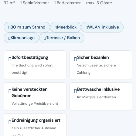
32 m²
1 Schlafzimmer
1 Badezimmer
max. 3 Gäste
·
·
·
30 m zum Strand
Meerblick
WLAN inklusive
Klimaanlage
Terrasse / Balkon
Sofortbestätigung
Sicher bezahlen
Ihre Buchung wird sofort
Verschlüsselte, sichere
bestätigt
Zahlung
Keine versteckten
Bettwäsche inklusive
Gebühren
Im Mietpreis enthalten
Vollständige Preisübersicht
Endreinigung organisiert
Kein zusätzlicher Aufwand
vor Ort