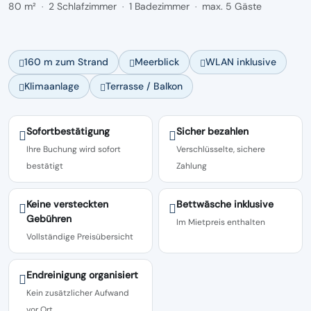
80 m²
2 Schlafzimmer
1 Badezimmer
max. 5 Gäste
·
·
·
160 m zum Strand
Meerblick
WLAN inklusive
Klimaanlage
Terrasse / Balkon
Sofortbestätigung
Sicher bezahlen
Ihre Buchung wird sofort
Verschlüsselte, sichere
bestätigt
Zahlung
Keine versteckten
Bettwäsche inklusive
Gebühren
Im Mietpreis enthalten
Vollständige Preisübersicht
Endreinigung organisiert
Kein zusätzlicher Aufwand
vor Ort