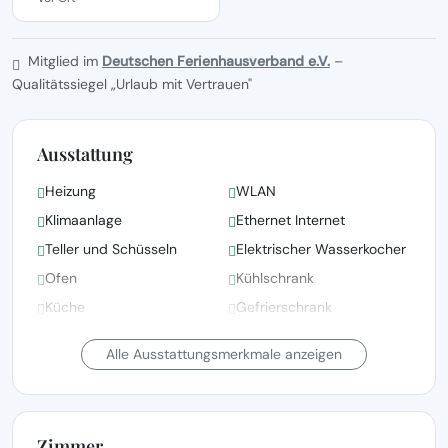
Mitglied im
Deutschen Ferienhausverband e.V.
–
Qualitätssiegel „Urlaub mit Vertrauen"
Ausstattung
Heizung
WLAN
Klimaanlage
Ethernet Internet
Teller und Schüsseln
Elektrischer Wasserkocher
Ofen
Kühlschrank
Küche
Gefrierschrank
Bettwäsche, Handtücher
Alle Ausstattungsmerkmale anzeigen
und Wäsche gemäß den
Bettwäsche vorhanden
Richtlinien der örtlichen
Behörden gewaschen
Zimmer