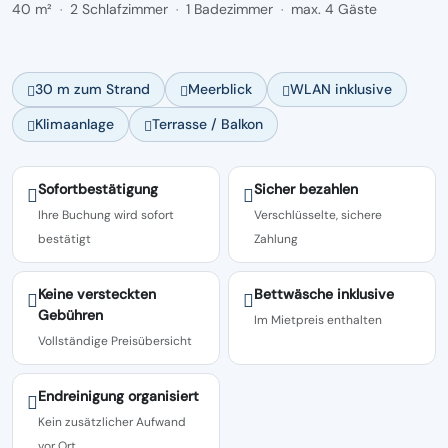
40 m²
2 Schlafzimmer
1 Badezimmer
max. 4 Gäste
·
·
·
30 m zum Strand
Meerblick
WLAN inklusive
Klimaanlage
Terrasse / Balkon
Sofortbestätigung
Sicher bezahlen
Ihre Buchung wird sofort
Verschlüsselte, sichere
bestätigt
Zahlung
Keine versteckten
Bettwäsche inklusive
Gebühren
Im Mietpreis enthalten
Vollständige Preisübersicht
Endreinigung organisiert
Kein zusätzlicher Aufwand
vor Ort