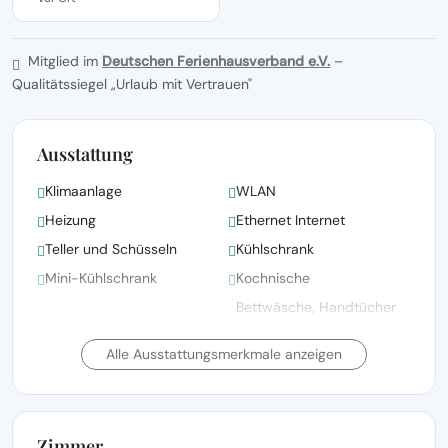
Mitglied im
Deutschen Ferienhausverband e.V.
–
Qualitätssiegel „Urlaub mit Vertrauen"
Ausstattung
Klimaanlage
WLAN
Heizung
Ethernet Internet
Teller und Schüsseln
Kühlschrank
Mini-Kühlschrank
Kochnische
Bettwäsche, Handtücher
und Wäsche gemäß den
Garten-/Außendusche
Richtlinien der örtlichen
Alle Ausstattungsmerkmale anzeigen
Behörden gewaschen
Bettwäsche vorhanden
Satellitenfernsehen
Zimmer