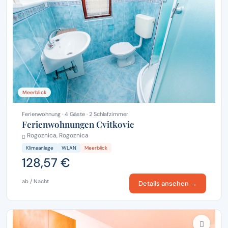
Meerblick
Ferienwohnung · 4 Gäste · 2 Schlafzimmer
Ferienwohnungen Cvitkovic
Rogoznica, Rogoznica
Klimaanlage
WLAN
Meerblick
128,57 €
ab / Nacht
Details ansehen →