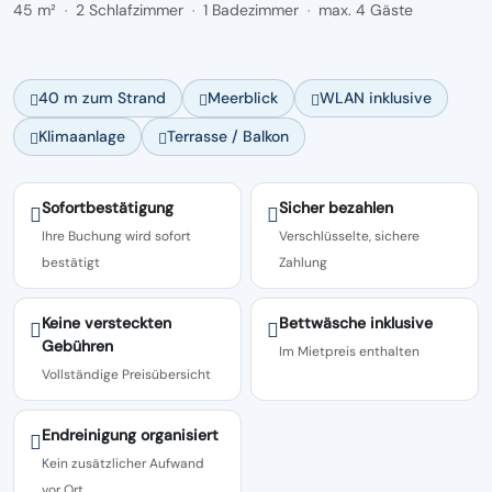
45 m²
2 Schlafzimmer
1 Badezimmer
max. 4 Gäste
·
·
·
40 m zum Strand
Meerblick
WLAN inklusive
Klimaanlage
Terrasse / Balkon
Sofortbestätigung
Sicher bezahlen
Ihre Buchung wird sofort
Verschlüsselte, sichere
bestätigt
Zahlung
Keine versteckten
Bettwäsche inklusive
Gebühren
Im Mietpreis enthalten
Vollständige Preisübersicht
Endreinigung organisiert
Kein zusätzlicher Aufwand
vor Ort