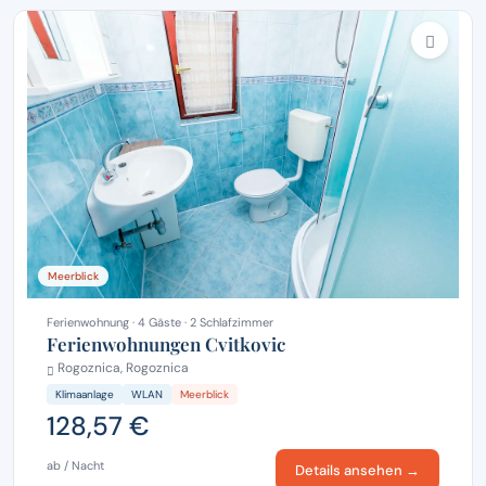
Meerblick
Ferienwohnung · 4 Gäste · 2 Schlafzimmer
Ferienwohnungen Cvitkovic
Rogoznica, Rogoznica
Klimaanlage
WLAN
Meerblick
128,57 €
ab / Nacht
Details ansehen →