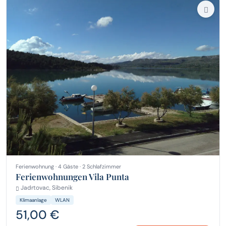
Ferienwohnung · 4 Gäste · 2 Schlafzimmer
Ferienwohnungen Vila Punta
Jadrtovac, Sibenik
Klimaanlage
WLAN
51,00 €