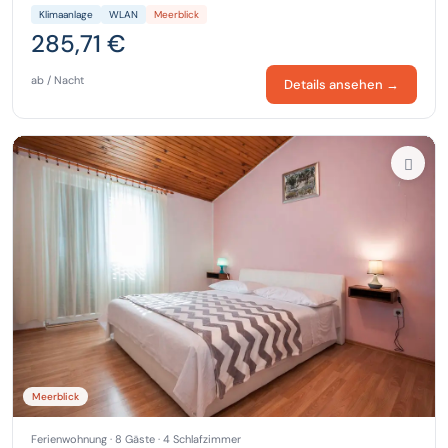
Klimaanlage
WLAN
Meerblick
285,71 €
ab / Nacht
Details ansehen →
Meerblick
Ferienwohnung · 8 Gäste · 4 Schlafzimmer