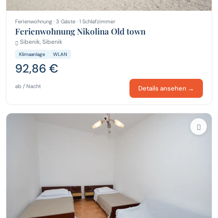
Ferienwohnung · 3 Gäste · 1 Schlafzimmer
Ferienwohnung Nikolina Old town
Sibenik, Sibenik
Klimaanlage
WLAN
92,86 €
ab / Nacht
Details ansehen →