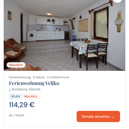
Meerblick
Ferienwohnung · 6 Gäste · 3 Schlafzimmer
Ferienwohnung Veljko
Brodarica, Sibenik
WLAN
Meerblick
114,29 €
ab / Nacht
Details ansehen →