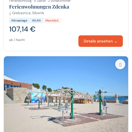
Ferienwohnung · 5 Gäste · 2 Schlafzimmer
Ferienwohnungen Zdenka
Grebastica, Sibenik
Klimaanlage
WLAN
Meerblick
107,14 €
ab / Nacht
Details ansehen →