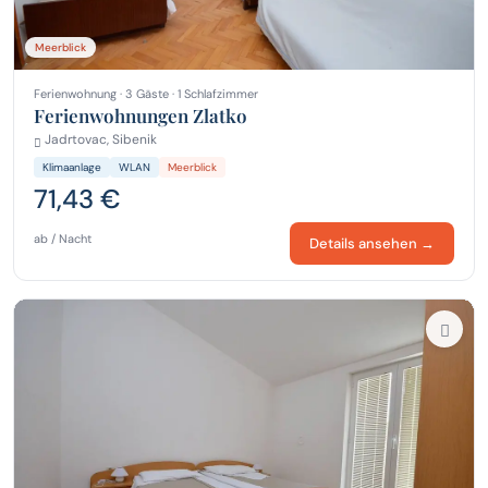
Meerblick
Ferienwohnung · 3 Gäste · 1 Schlafzimmer
Ferienwohnungen Zlatko
Jadrtovac, Sibenik
Klimaanlage
WLAN
Meerblick
71,43 €
ab / Nacht
Details ansehen →