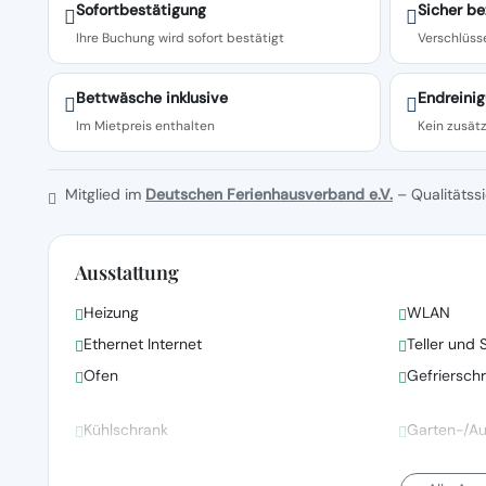
Sofortbestätigung
Sicher be
Ihre Buchung wird sofort bestätigt
Verschlüsse
Bettwäsche inklusive
Endreinig
Im Mietpreis enthalten
Kein zusätz
Mitglied im
Deutschen Ferienhausverband e.V.
– Qualitätssi
Ausstattung
Heizung
WLAN
Ethernet Internet
Teller und 
Ofen
Gefriersch
Kühlschrank
Garten-/A