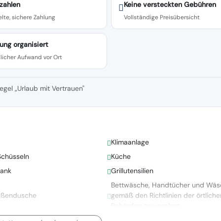
zahlen
Keine versteckten Gebühren
lte, sichere Zahlung
Vollständige Preisübersicht
ung organisiert
licher Aufwand vor Ort
egel „Urlaub mit Vertrauen"
Klimaanlage
Schüsseln
Küche
rank
Grillutensilien
Bettwäsche, Handtücher und Wäs
ußendusche
gemäß den Richtlinien der örtliche
Behörden gewaschen