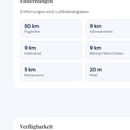
Entfernungen
Entfernungen sind Luftlinienangaben
50 km
9 km
Flughafen
Fahrradverleih
9 km
9 km
Hallenbad
Marina/Hafen/Hafen
5 km
20 m
Restaurants
Meer
Verfügbarkeit