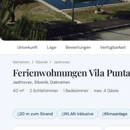
Unterkunft
Lage
Bewertungen
Verfügbarkeit
Dalmatien
Sibenik
Jadrtovac
Ferienwohnungen Vila Punta 
Jadrtovac, Sibenik, Dalmatien
40 m²
2 Schlafzimmer
1 Badezimmer
max. 4 Gäste
·
·
·
20 m zum Strand
WLAN inklusive
Klimaanlage