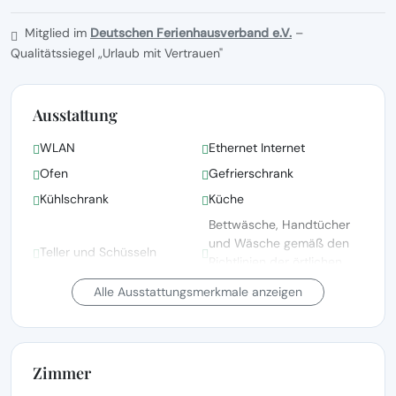
Mitglied im
Deutschen Ferienhausverband e.V.
–
Qualitätssiegel „Urlaub mit Vertrauen"
Ausstattung
WLAN
Ethernet Internet
Ofen
Gefrierschrank
Kühlschrank
Küche
Bettwäsche, Handtücher
und Wäsche gemäß den
Teller und Schüsseln
Richtlinien der örtlichen
Behörden gewaschen
Alle Ausstattungsmerkmale anzeigen
Bettwäsche vorhanden
Waschmaschine
Fernsehen
Radio
Zimmer