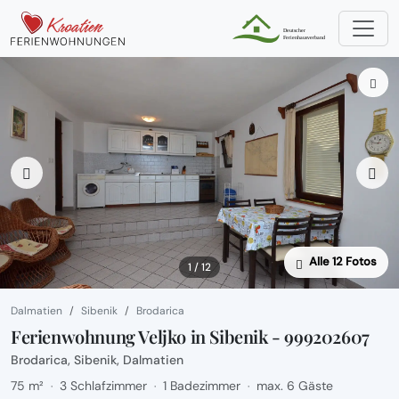
Alle 12 Fotos
1 / 12
Dalmatien
Sibenik
Brodarica
Ferienwohnung Veljko in Sibenik - 999202607
Brodarica, Sibenik, Dalmatien
75 m²
3 Schlafzimmer
1 Badezimmer
max. 6 Gäste
·
·
·