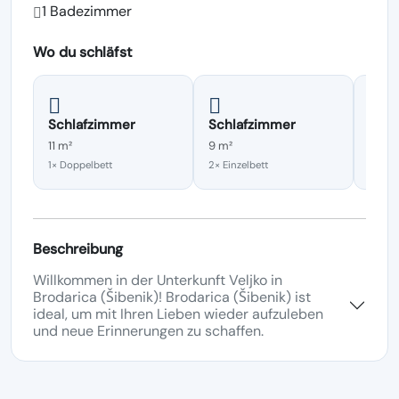
1 Badezimmer
Wo du schläfst
Schlafzimmer
Schlafzimmer
Schl
11 m²
9 m²
10 m²
1× Doppelbett
2× Einzelbett
1× Dop
Beschreibung
Willkommen in der Unterkunft Veljko in
Brodarica (Šibenik)! Brodarica (Šibenik) ist
ideal, um mit Ihren Lieben wieder aufzuleben
und neue Erinnerungen zu schaffen.