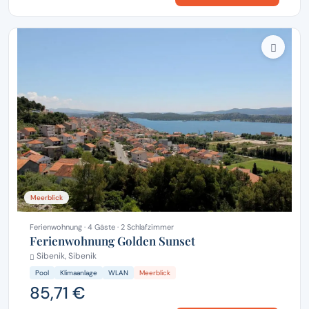
Meerblick
Ferienwohnung · 4 Gäste · 2 Schlafzimmer
Ferienwohnung Golden Sunset
Sibenik, Sibenik
Pool
Klimaanlage
WLAN
Meerblick
85,71 €