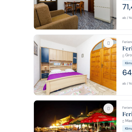
71
ab / N
Ferien
Fer
Groh
Klim
64
ab / N
Ferien
Fer
Masl
Klim