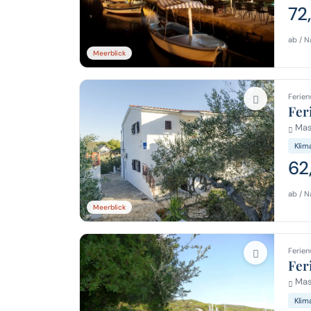
72
ab / N
Meerblick
Ferien
Fer
Masl
Klim
62
ab / N
Meerblick
Ferien
Fer
Masl
Klim