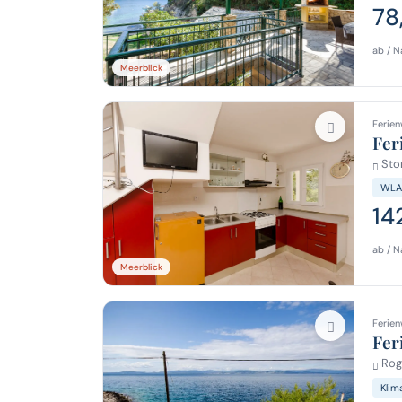
78
ab / N
Meerblick
Ferien
Fer
Stom
WLA
14
ab / N
Meerblick
Ferien
Fer
Roga
Klim