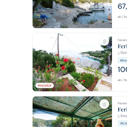
67
ab / N
Ferien
Fer
Donj
Klim
10
ab / N
Meerblick
Ferien
Fer
Stom
WLA