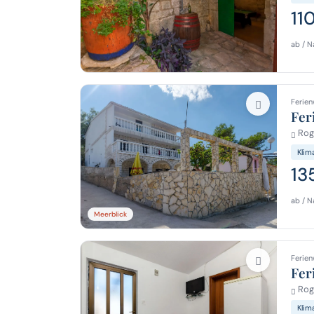
11
ab / N
Ferien
Fer
Roga
Klim
13
ab / N
Meerblick
Ferien
Fer
Roga
Klim