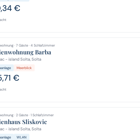
0,34 €
acht
wohnung · 7 Gäste · 4 Schlafzimmer
ienwohnung Barba
c - island Solta, Solta
aanlage
Meerblick
5,71 €
acht
wohnung · 2 Gäste · 1 Schlafzimmer
ienhaus Sliskovic
c - island Solta, Solta
aanlage
WLAN