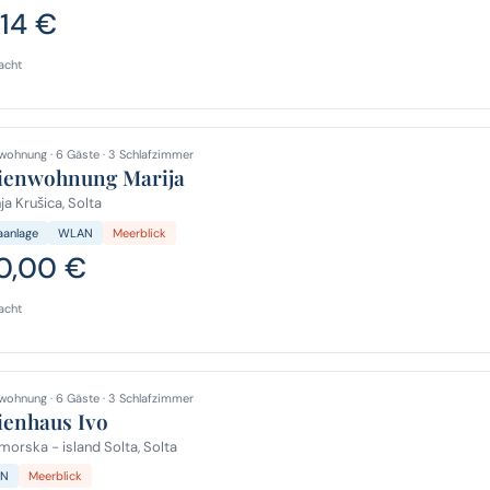
,14 €
acht
wohnung · 6 Gäste · 3 Schlafzimmer
ienwohnung Marija
a Krušica, Solta
aanlage
WLAN
Meerblick
0,00 €
acht
wohnung · 6 Gäste · 3 Schlafzimmer
ienhaus Ivo
orska - island Solta, Solta
N
Meerblick