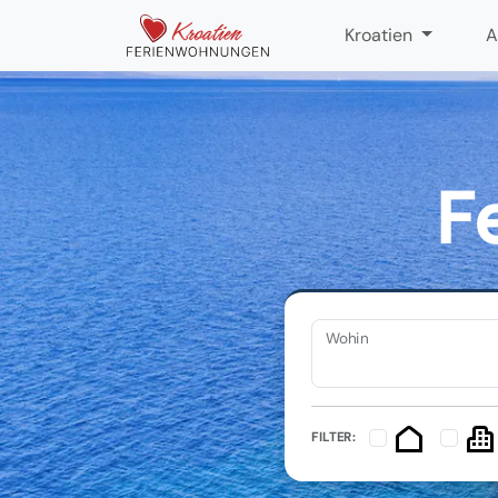
Kroatien
A
F
Wohin
FILTER: