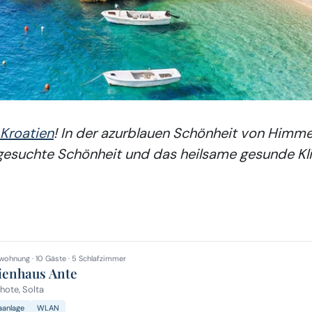
Kroatien
! In der azurblauen Schönheit von Himmel 
usgesuchte Schönheit und das heilsame gesunde K
wohnung · 10 Gäste · 5 Schlafzimmer
ienhaus Ante
ote, Solta
aanlage
WLAN