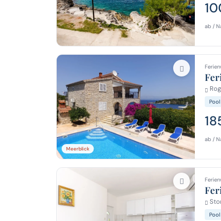
10
ab / N
Ferien
Fer
Roga
Pool
18
ab / N
Meerblick
Ferien
Fer
Stom
Pool