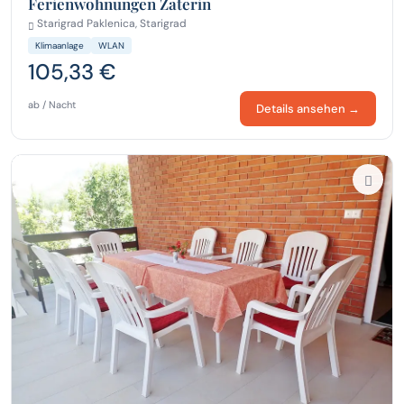
Ferienwohnungen Zaterin
Starigrad Paklenica, Starigrad
Klimaanlage
WLAN
105,33 €
ab / Nacht
Details ansehen →