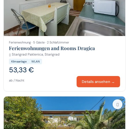
Ferienwohnung · 5 Gäste · 2 Schlafzimmer
Ferienwohnungen and Rooms Dragica
Starigrad Paklenica, Starigrad
Klimaanlage
WLAN
53,33 €
ab / Nacht
Details ansehen →