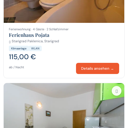
Ferienwohnung · 4 Gäste · 2 Schlafzimmer
Ferienhaus Pojata
Starigrad Paklenica, Starigrad
Klimaanlage
WLAN
115,00 €
ab / Nacht
Details ansehen →