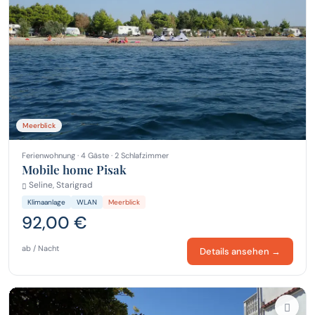
Meerblick
Ferienwohnung · 4 Gäste · 2 Schlafzimmer
Mobile home Pisak
Seline, Starigrad
Klimaanlage
WLAN
Meerblick
92,00 €
ab / Nacht
Details ansehen →