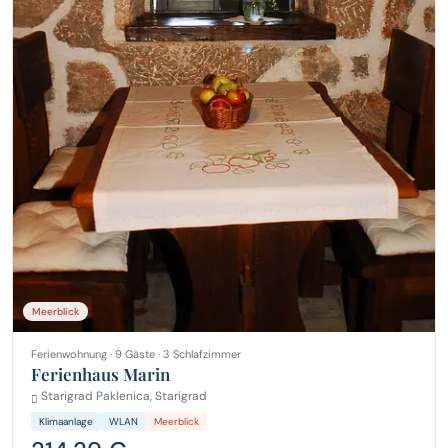
Meerblick
Ferienwohnung · 9 Gäste · 3 Schlafzimmer
Ferienhaus Marin
Starigrad Paklenica, Starigrad
Klimaanlage
WLAN
Meerblick