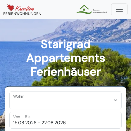
Starigrad
Appartements
Ferienhäuser
Wohin
Von – Bis