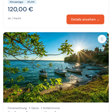
Klimaanlage
WLAN
120,00 €
ab / Nacht
Details ansehen →
Ferienwohnung · 3 Gäste · 2 Schlafzimmer