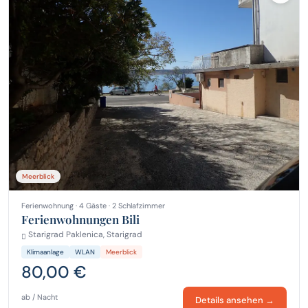
Meerblick
Ferienwohnung · 4 Gäste · 2 Schlafzimmer
Ferienwohnungen Bili
Starigrad Paklenica, Starigrad
Klimaanlage
WLAN
Meerblick
80,00 €
ab / Nacht
Details ansehen →