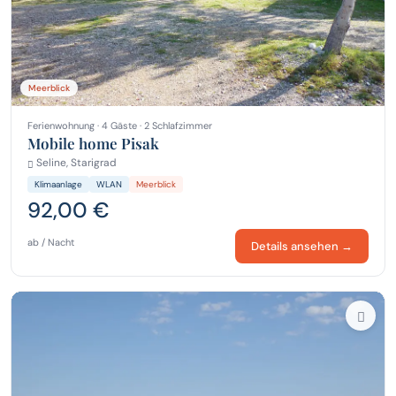
Meerblick
Ferienwohnung · 4 Gäste · 2 Schlafzimmer
Mobile home Pisak
Seline, Starigrad
Klimaanlage
WLAN
Meerblick
92,00 €
ab / Nacht
Details ansehen →