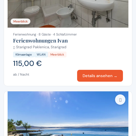
Meerblick
Ferienwohnung · 8 Gäste · 4 Schlafzimmer
Ferienwohnungen Ivan
Starigrad Paklenica, Starigrad
Klimaanlage
WLAN
Meerblick
115,00 €
ab / Nacht
Details ansehen →