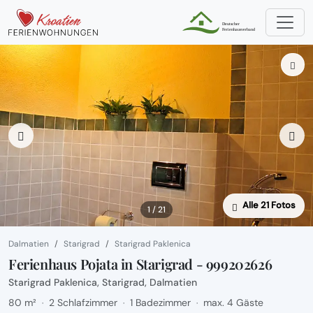
Alle 21 Fotos
1 / 21
Dalmatien
Starigrad
Starigrad Paklenica
Ferienhaus Pojata in Starigrad - 999202626
Starigrad Paklenica, Starigrad, Dalmatien
80 m²
2 Schlafzimmer
1 Badezimmer
max. 4 Gäste
·
·
·