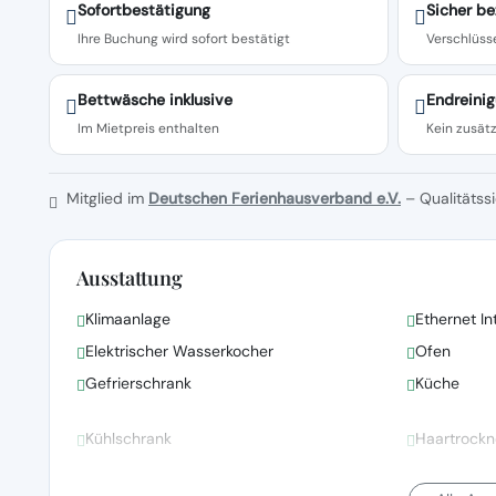
Sofortbestätigung
Sicher be
Ihre Buchung wird sofort bestätigt
Verschlüsse
Bettwäsche inklusive
Endreinig
Im Mietpreis enthalten
Kein zusätz
Mitglied im
Deutschen Ferienhausverband e.V.
– Qualitätssi
Ausstattung
Klimaanlage
Ethernet In
Elektrischer Wasserkocher
Ofen
Gefrierschrank
Küche
Kühlschrank
Haartrockn