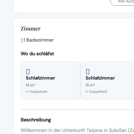
Alle Au
Zimmer
1 Badezimmer
Wo du schläfst
Schlafzimmer
Schlafzimmer
14 m²
15 m²
1× Doppelbett
1× Doppelbett
Beschreibung
Willkommen in der Unterkunft Tatjana in Sukošan (Za