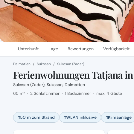
Unterkunft
Lage
Bewertungen
Verfügbarkeit
Dalmatien
Sukosan
Sukosan (Zadar)
Ferienwohnungen Tatjana in
Sukosan (Zadar), Sukosan, Dalmatien
65 m²
2 Schlafzimmer
1 Badezimmer
max. 4 Gäste
·
·
·
50 m zum Strand
WLAN inklusive
Klimaanlage