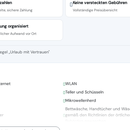
zahlen
Keine versteckten Gebühren
lte, sichere Zahlung
Vollständige Preisübersicht
ung organisiert
licher Aufwand vor Ort
egel „Urlaub mit Vertrauen"
ternet
WLAN
Teller und Schüsseln
Mikrowellenherd
Bettwäsche, Handtücher und Wäs
er
gemäß den Richtlinien der örtliche
Behörden gewaschen