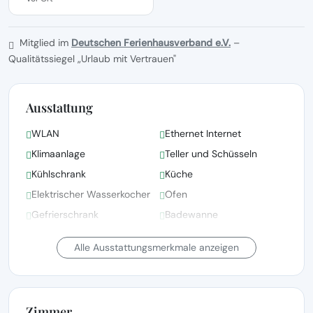
Mitglied im
Deutschen Ferienhausverband e.V.
–
Qualitätssiegel „Urlaub mit Vertrauen"
Ausstattung
WLAN
Ethernet Internet
Klimaanlage
Teller und Schüsseln
Kühlschrank
Küche
Elektrischer Wasserkocher
Ofen
Gefrierschrank
Badewanne
Bettwäsche, Handtücher
Alle Ausstattungsmerkmale anzeigen
und Wäsche gemäß den
Bettwäsche vorhanden
Richtlinien der örtlichen
Behörden gewaschen
Zimmer