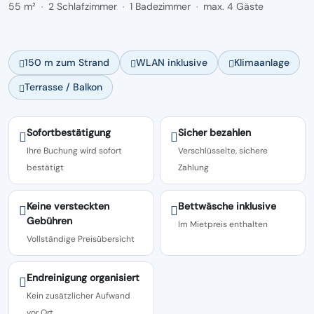
55 m²
2 Schlafzimmer
1 Badezimmer
max. 4 Gäste
·
·
·
150 m zum Strand
WLAN inklusive
Klimaanlage
Terrasse / Balkon
Sofortbestätigung
Sicher bezahlen
Ihre Buchung wird sofort
Verschlüsselte, sichere
bestätigt
Zahlung
Keine versteckten
Bettwäsche inklusive
Gebühren
Im Mietpreis enthalten
Vollständige Preisübersicht
Endreinigung organisiert
Kein zusätzlicher Aufwand
vor Ort