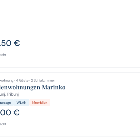
,50 €
acht
wohnung · 4 Gäste · 2 Schlafzimmer
ienwohnungen Marinko
unj, Tribunj
aanlage
WLAN
Meerblick
,00 €
acht