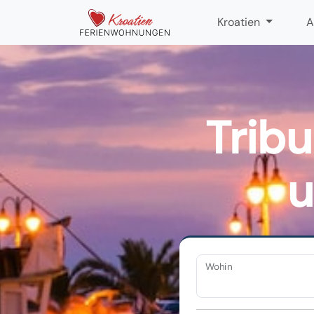
Kroatien
A
Trib
u
Wohin