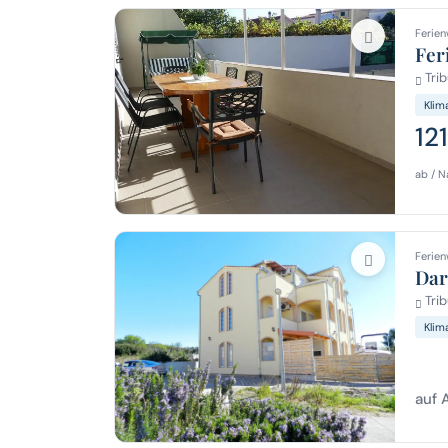
Ferien
Fer
Trib
Klim
12
ab / N
Ferien
Dar
Trib
Klim
auf 