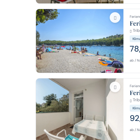
Ferien
Fer
Trib
Klim
78
ab / N
Ferien
Fer
Trib
Klim
92
ab / N