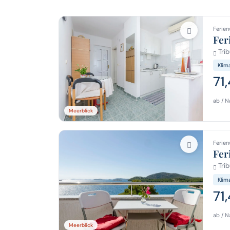
Ferien
Fer
Trib
Klim
71
ab / N
Meerblick
Ferien
Fer
Trib
Klim
71
ab / N
Meerblick