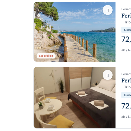
Ferien
Fer
Trib
Klim
72
ab / N
Meerblick
Ferien
Fer
Trib
Klim
72
ab / N