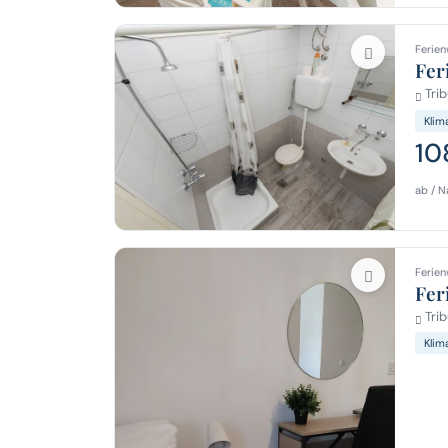
Ferien
Fer
Trib
Klim
10
ab / N
Ferien
Fer
Trib
Klim