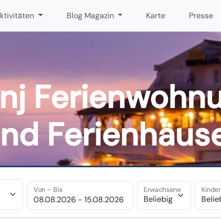
ktivitäten
Blog Magazin
Karte
Presse
unj Ferienwohn
nd Ferienhäus
Von – Bis
Erwachsene
Kinde