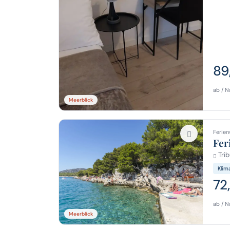
89
ab / N
Meerblick
Ferien
Fer
Trib
Klim
72
ab / N
Meerblick