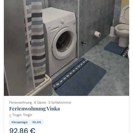
Ferienwohnung · 6 Gäste · 3 Schlafzimmer
Ferienwohnung Vinka
Trogir, Trogir
Klimaanlage
WLAN
92,86 €