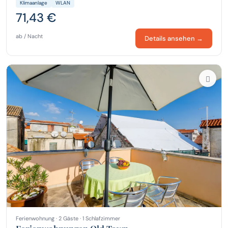
Klimaanlage
WLAN
71,43 €
ab / Nacht
Details ansehen →
Ferienwohnung · 2 Gäste · 1 Schlafzimmer