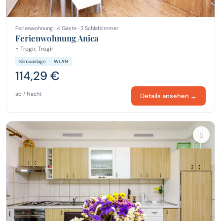
Ferienwohnung · 4 Gäste · 2 Schlafzimmer
Ferienwohnung Anica
Trogir, Trogir
Klimaanlage
WLAN
114,29 €
ab / Nacht
Details ansehen →