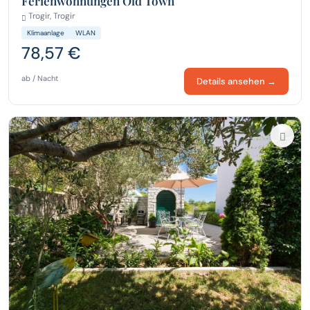
Ferienwohnungen Old Town
Trogir, Trogir
Klimaanlage
WLAN
78,57 €
ab / Nacht
Details ansehen →