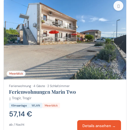
Meerblick
Ferienwohnung · 4 Gäste · 2 Schlafzimmer
Ferienwohnungen Marin Two
Trogir, Trogir
Klimaanlage
WLAN
Meerblick
57,14 €
ab / Nacht
Details ansehen →