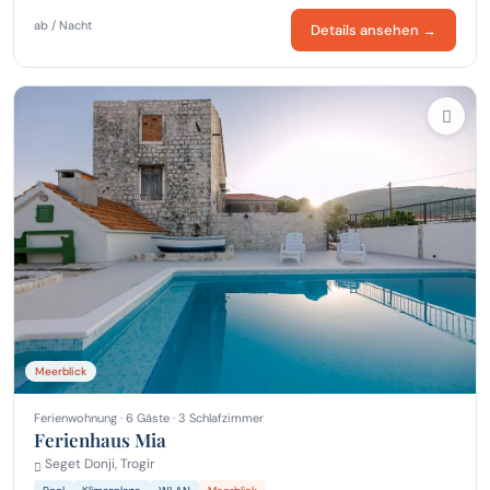
ab / Nacht
Details ansehen →
Meerblick
Ferienwohnung · 6 Gäste · 3 Schlafzimmer
Ferienhaus Mia
Seget Donji, Trogir