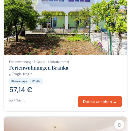
Ferienwohnung · 3 Gäste · 1 Schlafzimmer
Ferienwohnungen Branka
Trogir, Trogir
Klimaanlage
WLAN
57,14 €
ab / Nacht
Details ansehen →