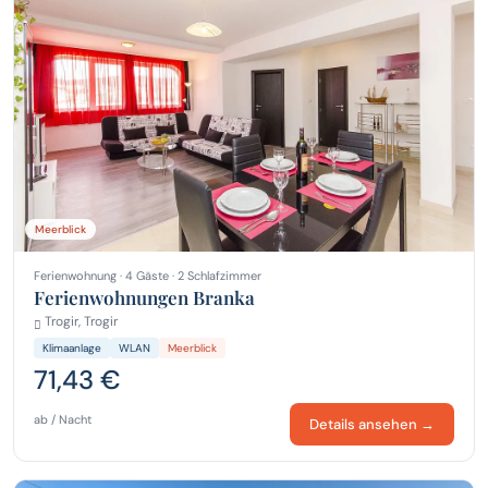
Meerblick
Ferienwohnung · 4 Gäste · 2 Schlafzimmer
Ferienwohnungen Branka
Trogir, Trogir
Klimaanlage
WLAN
Meerblick
71,43 €
ab / Nacht
Details ansehen →