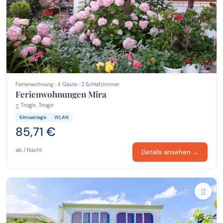
Ferienwohnung · 4 Gäste · 2 Schlafzimmer
Ferienwohnungen Mira
Trogir, Trogir
Klimaanlage
WLAN
85,71 €
ab / Nacht
Details ansehen →