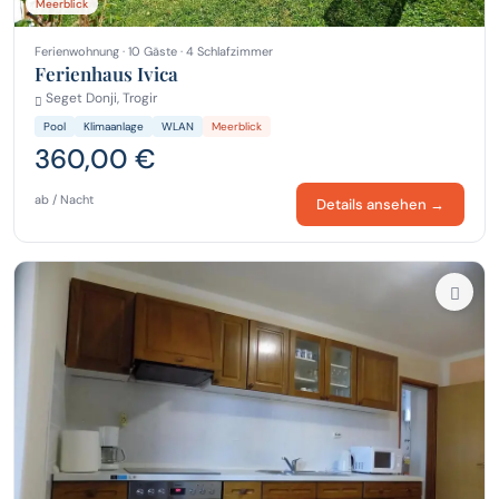
Meerblick
Ferienwohnung · 10 Gäste · 4 Schlafzimmer
Ferienhaus Ivica
Seget Donji, Trogir
Pool
Klimaanlage
WLAN
Meerblick
360,00 €
ab / Nacht
Details ansehen →