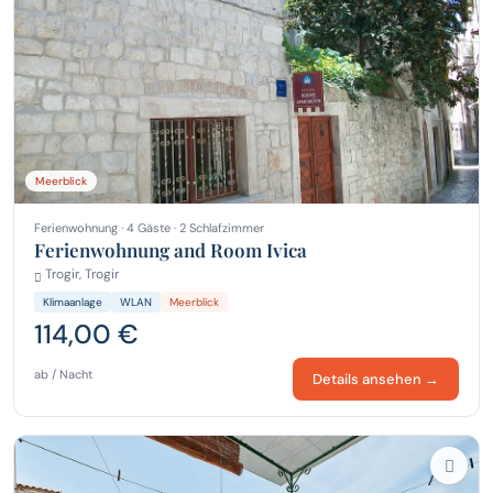
Meerblick
Ferienwohnung · 4 Gäste · 2 Schlafzimmer
Ferienwohnung and Room Ivica
Trogir, Trogir
Klimaanlage
WLAN
Meerblick
114,00 €
ab / Nacht
Details ansehen →