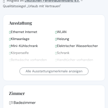
Mitglied im
Deutschen Ferienhausverband e.V.
–
Qualitätssiegel „Urlaub mit Vertrauen"
Ausstattung
Ethernet Internet
WLAN
Klimaanlage
Heizung
Mini-Kühlschrank
Elektrischer Wasserkocher
Körperseife
Schrank
Bettwäsche vorhanden
Handtücher vorhanden
Trockner
Feuerlöscher
Alle Ausstattungsmerkmale anzeigen
Zimmer
1 Badezimmer