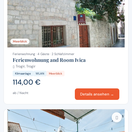
Meerblick
Ferienwohnung · 4 Gäste · 2 Schlafzimmer
Ferienwohnung and Room Ivica
Trogir, Trogir
Klimaanlage
WLAN
Meerblick
114,00 €
ab / Nacht
Details ansehen →