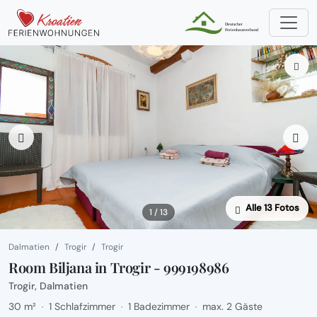
Alle 13 Fotos
1 / 13
Dalmatien
Trogir
Trogir
Room Biljana in Trogir - 999198986
Trogir, Dalmatien
30 m²
1 Schlafzimmer
1 Badezimmer
max. 2 Gäste
·
·
·