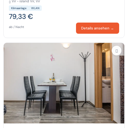
Vir - island Vir, Vir
Klimaanlage
WLAN
79,33 €
ab / Nacht
Details ansehen →