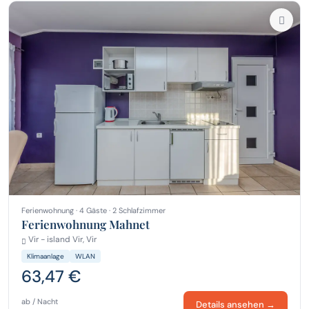
Ferienwohnung · 4 Gäste · 2 Schlafzimmer
Ferienwohnung Mahnet
Vir - island Vir, Vir
Klimaanlage
WLAN
63,47 €
ab / Nacht
Details ansehen →