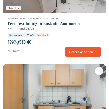
Meerblick
Ferienwohnung · 6 Gäste · 3 Schlafzimmer
Ferienwohnungen Buskulic Anamarija
Vir - island Vir, Vir
Klimaanlage
WLAN
Meerblick
166,60 €
ab / Nacht
Details ansehen →