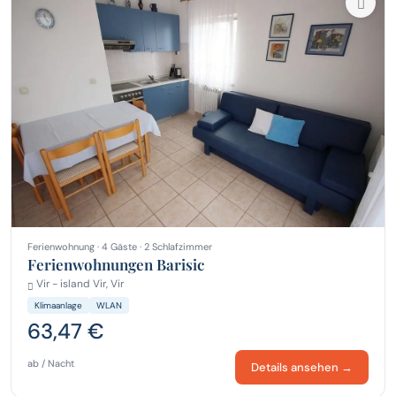
Ferienwohnung · 4 Gäste · 2 Schlafzimmer
Ferienwohnungen Barisic
Vir - island Vir, Vir
Klimaanlage
WLAN
63,47 €
ab / Nacht
Details ansehen →