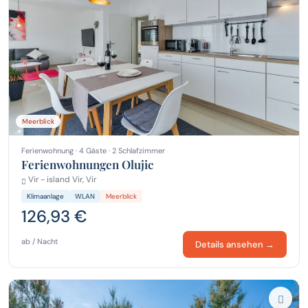
Meerblick
Ferienwohnung · 4 Gäste · 2 Schlafzimmer
Ferienwohnungen Olujic
Vir - island Vir, Vir
Klimaanlage
WLAN
Meerblick
126,93 €
ab / Nacht
Details ansehen →