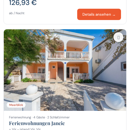
126,93 €
ab / Nacht
Details ansehen →
Meerblick
Ferienwohnung · 4 Gäste · 2 Schlafzimmer
Ferienwohnungen Jancic
Vir - island Vir, Vir