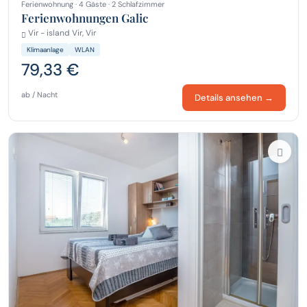
Ferienwohnung · 4 Gäste · 2 Schlafzimmer
Ferienwohnungen Galic
Vir - island Vir, Vir
Klimaanlage
WLAN
79,33 €
ab / Nacht
Details ansehen →