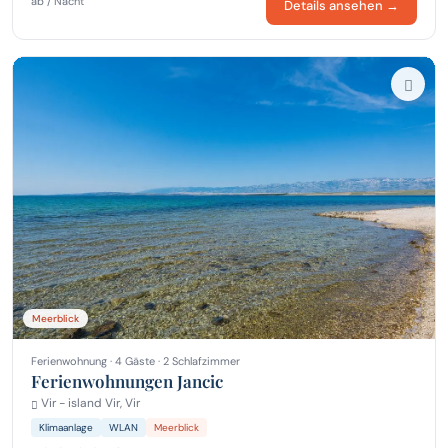
ab / Nacht
Details ansehen →
Meerblick
Ferienwohnung · 4 Gäste · 2 Schlafzimmer
Ferienwohnungen Jancic
Vir - island Vir, Vir
Klimaanlage
WLAN
Meerblick