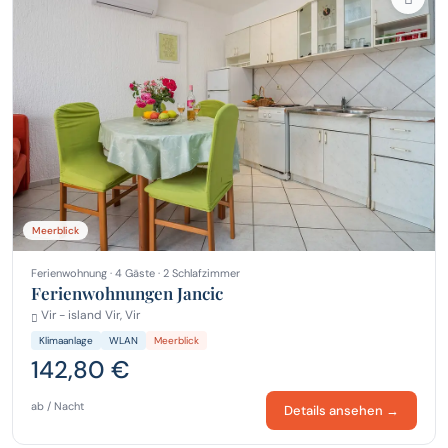
Meerblick
Ferienwohnung · 4 Gäste · 2 Schlafzimmer
Ferienwohnungen Jancic
Vir - island Vir, Vir
Klimaanlage
WLAN
Meerblick
142,80 €
ab / Nacht
Details ansehen →