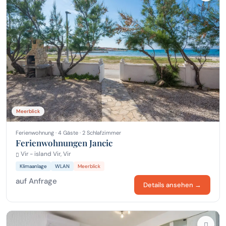
Meerblick
Ferienwohnung · 4 Gäste · 2 Schlafzimmer
Ferienwohnungen Jancic
Vir - island Vir, Vir
Klimaanlage
WLAN
Meerblick
auf Anfrage
Details ansehen →