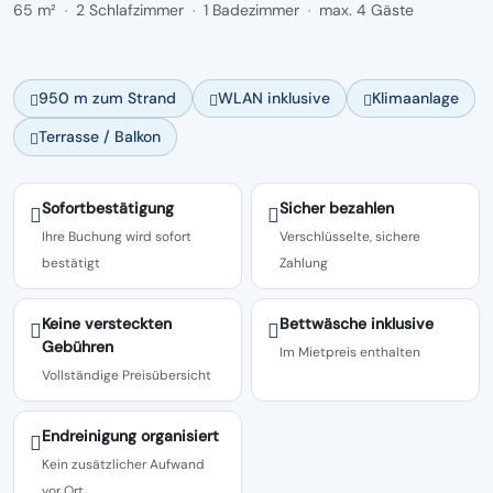
65 m²
2 Schlafzimmer
1 Badezimmer
max. 4 Gäste
·
·
·
950 m zum Strand
WLAN inklusive
Klimaanlage
Terrasse / Balkon
Sofortbestätigung
Sicher bezahlen
Ihre Buchung wird sofort
Verschlüsselte, sichere
bestätigt
Zahlung
Keine versteckten
Bettwäsche inklusive
Gebühren
Im Mietpreis enthalten
Vollständige Preisübersicht
Endreinigung organisiert
Kein zusätzlicher Aufwand
vor Ort