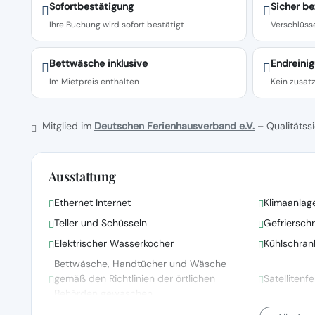
Sofortbestätigung
Sicher be
Ihre Buchung wird sofort bestätigt
Verschlüsse
Bettwäsche inklusive
Endreinig
Im Mietpreis enthalten
Kein zusätz
Mitglied im
Deutschen Ferienhausverband e.V.
– Qualitätssi
Ausstattung
Ethernet Internet
Klimaanlag
Teller und Schüsseln
Gefriersch
Elektrischer Wasserkocher
Kühlschran
Bettwäsche, Handtücher und Wäsche
gemäß den Richtlinien der örtlichen
Satellitenf
Behörden gewaschen