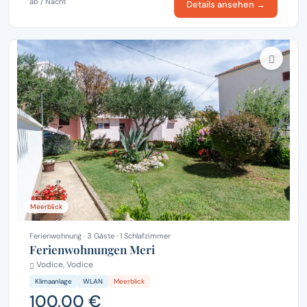
ab / Nacht
Details ansehen →
Meerblick
Ferienwohnung · 3 Gäste · 1 Schlafzimmer
Ferienwohnungen Meri
Vodice, Vodice
Klimaanlage
WLAN
Meerblick
100,00 €