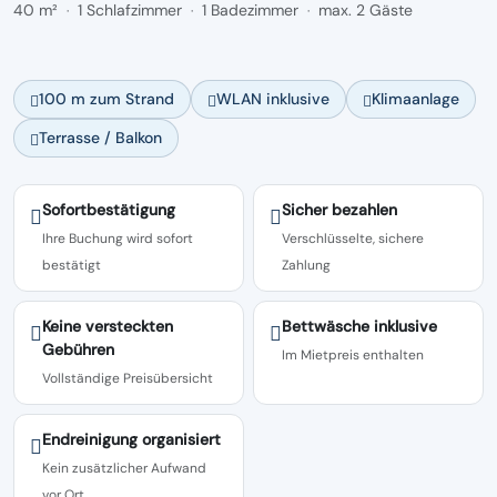
40 m²
1 Schlafzimmer
1 Badezimmer
max. 2 Gäste
·
·
·
100 m zum Strand
WLAN inklusive
Klimaanlage
Terrasse / Balkon
Sofortbestätigung
Sicher bezahlen
Ihre Buchung wird sofort
Verschlüsselte, sichere
bestätigt
Zahlung
Keine versteckten
Bettwäsche inklusive
Gebühren
Im Mietpreis enthalten
Vollständige Preisübersicht
Endreinigung organisiert
Kein zusätzlicher Aufwand
vor Ort