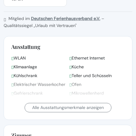
Mitglied im
Deutschen Ferienhausverband e.V.
–
Qualitätssiegel „Urlaub mit Vertrauen"
Ausstattung
WLAN
Ethernet Internet
Klimaanlage
Küche
Kühlschrank
Teller und Schüsseln
Elektrischer Wasserkocher
Ofen
Gefrierschrank
Mikrowellenherd
Kinderbett(en)/Babybett(en)
Badewanne
Alle Ausstattungsmerkmale anzeigen
auf Anfrage
Zimmer