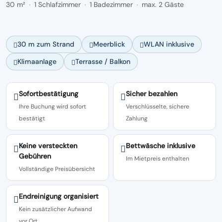
30 m²
1 Schlafzimmer
1 Badezimmer
max. 2 Gäste
·
·
·
30 m zum Strand
Meerblick
WLAN inklusive
Klimaanlage
Terrasse / Balkon
Sofortbestätigung
Sicher bezahlen
Ihre Buchung wird sofort
Verschlüsselte, sichere
bestätigt
Zahlung
Keine versteckten
Bettwäsche inklusive
Gebühren
Im Mietpreis enthalten
Vollständige Preisübersicht
Endreinigung organisiert
Kein zusätzlicher Aufwand
vor Ort