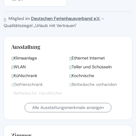
Mitglied im
Deutschen Ferienhausverband e.V.
–
Qualitätssiegel „Urlaub mit Vertrauen"
Ausstattung
Klimaanlage
Ethernet Internet
WLAN
Teller und Schüsseln
Kühlschrank
Kochnische
Gefrierschrank
Bettwäsche vorhanden
Bettwäsche, Handtücher
und Wäsche gemäß den
Satellitenfernsehen
Richtlinien der örtlichen
Alle Ausstattungsmerkmale anzeigen
Behörden gewaschen
Fernsehen
Terrasse
Zimmer