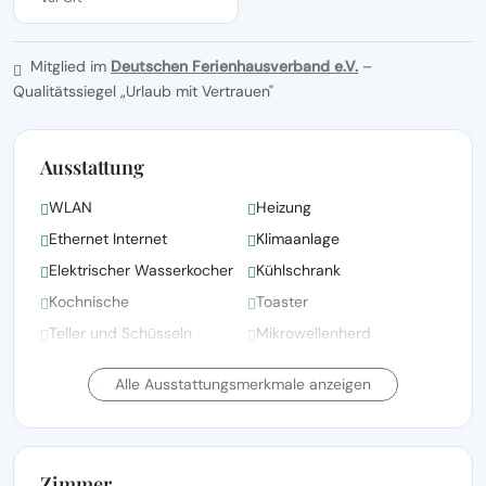
Mitglied im
Deutschen Ferienhausverband e.V.
–
Qualitätssiegel „Urlaub mit Vertrauen"
Ausstattung
WLAN
Heizung
Ethernet Internet
Klimaanlage
Elektrischer Wasserkocher
Kühlschrank
Kochnische
Toaster
Teller und Schüsseln
Mikrowellenherd
Bettwäsche, Handtücher
Alle Ausstattungsmerkmale anzeigen
und Wäsche gemäß den
Bettwäsche vorhanden
Richtlinien der örtlichen
Behörden gewaschen
Zimmer