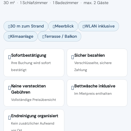
30 m²
1 Schlafzimmer
1 Badezimmer
max. 2 Gäste
·
·
·
30 m zum Strand
Meerblick
WLAN inklusive
Klimaanlage
Terrasse / Balkon
Sofortbestätigung
Sicher bezahlen
Ihre Buchung wird sofort
Verschlüsselte, sichere
bestätigt
Zahlung
Keine versteckten
Bettwäsche inklusive
Gebühren
Im Mietpreis enthalten
Vollständige Preisübersicht
Endreinigung organisiert
Kein zusätzlicher Aufwand
vor Ort