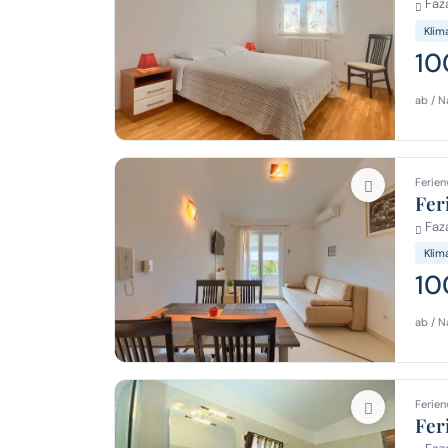
Faza
Klim
10
ab / N
Ferien
Fer
Faza
Klim
10
ab / N
Ferien
Fer