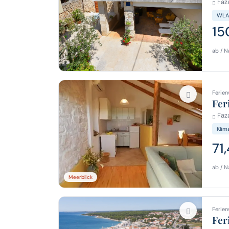
Faza
WLA
15
ab / N
Ferien
Fer
Faza
Klim
71
ab / N
Meerblick
Ferien
Fer