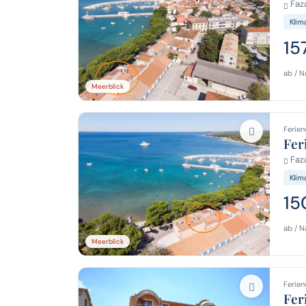
Faza
Klim
15
ab / N
Meerblick
Ferien
Fer
Faza
Klim
15
ab / N
Meerblick
Ferien
Fer