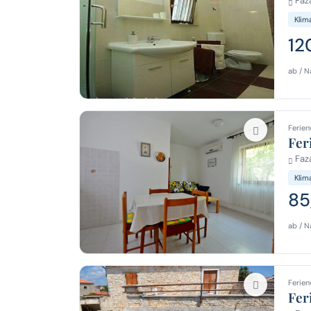
Faza
Klim
12
ab / N
Ferien
Fer
Faza
Klim
85
ab / N
Ferien
Fer