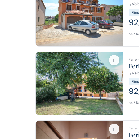
Val
Klim
92
ab / N
Ferien
Fer
Val
Klim
92
ab / N
Ferien
Fer