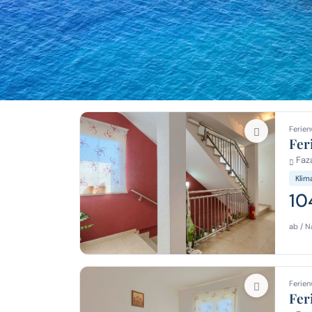
Ferien
Fer
Faza
Klim
10
ab / N
Ferien
Fer