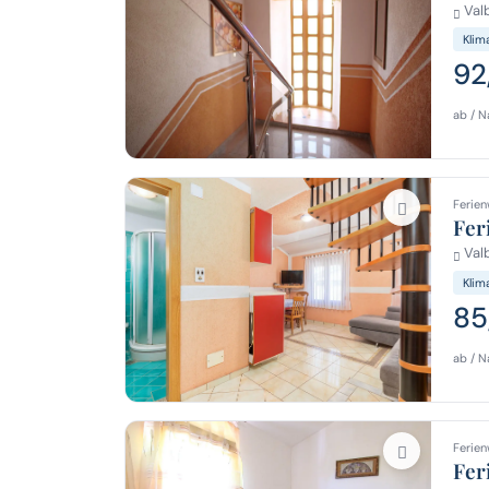
Val
Klim
92
ab / N
Ferien
Fer
Val
Klim
85
ab / N
Ferien
Fer