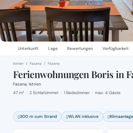
Unterkunft
Lage
Bewertungen
Verfügbarkeit
Istrien
Fazana
Fazana
Ferienwohnungen Boris in F
Fazana, Istrien
47 m²
2 Schlafzimmer
1 Badezimmer
max. 4 Gäste
·
·
·
300 m zum Strand
WLAN inklusive
Klimaanlag