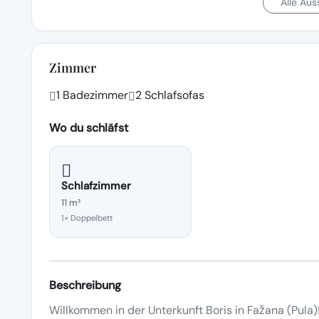
Alle Au
Zimmer
1 Badezimmer
2 Schlafsofas
Wo du schläfst
Schlafzimmer
11 m²
1× Doppelbett
Beschreibung
Willkommen in der Unterkunft Boris in Fažana (Pula)!