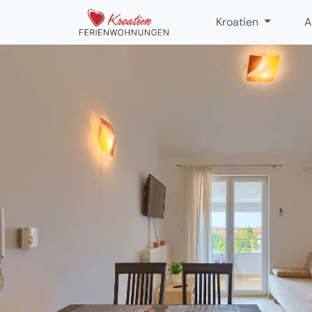
Kroatien
A