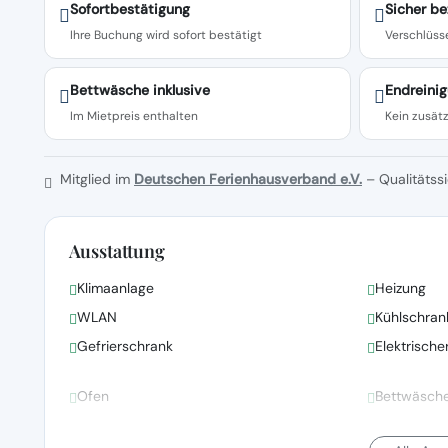
Sofortbestätigung
Sicher be
Ihre Buchung wird sofort bestätigt
Verschlüsse
Bettwäsche inklusive
Endreinig
Im Mietpreis enthalten
Kein zusätz
Mitglied im
Deutschen Ferienhausverband e.V.
– Qualitätssi
Ausstattung
Klimaanlage
Heizung
WLAN
Kühlschran
Gefrierschrank
Elektrisch
Ofen
Bettwäsch