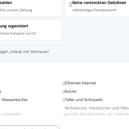
zahlen
Keine versteckten Gebühren
lte, sichere Zahlung
Vollständige Preisübersicht
ung organisiert
licher Aufwand vor Ort
egel „Urlaub mit Vertrauen"
Ethernet Internet
k
Küche
er Wasserkocher
Teller und Schüsseln
Bettwäsche, Handtücher und Wäs
e vorhanden
gemäß den Richtlinien der örtliche
Behörden gewaschen