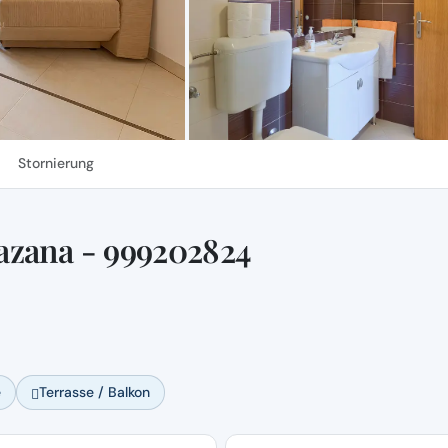
Stornierung
azana - 999202824
e
Terrasse / Balkon