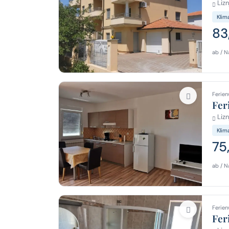
Lizn
Klim
83
ab / N
Ferien
Fer
Lizn
Klim
75
ab / N
Ferien
Fer