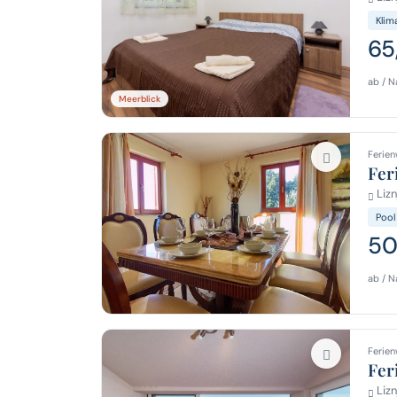
Klim
65
ab / N
Meerblick
Ferien
Fer
Lizn
Pool
50
ab / N
Ferien
Fer
Lizn