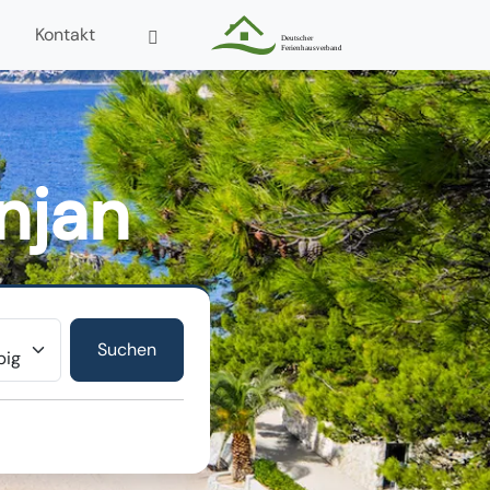
Kontakt
njan
r