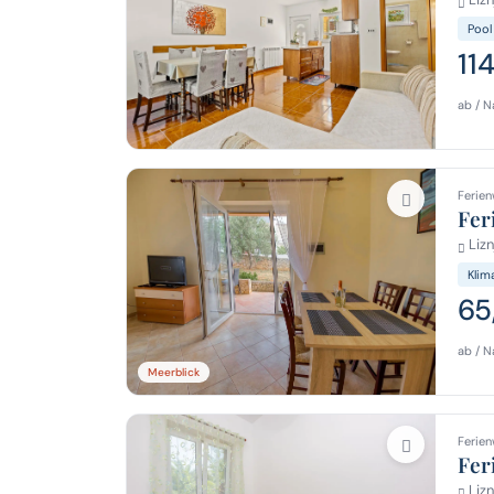
Pool
11
ab / N
Ferien
Fer
Lizn
Klim
65
ab / N
Meerblick
Ferien
Fer
Lizn