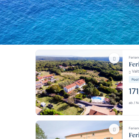
Ferien
Fer
Valt
Pool
17
ab / N
Ferien
Fer