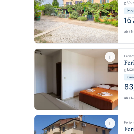
Valt
Pool
15
ab / N
Ferien
Fer
Lizn
Klim
83
ab / N
Ferien
Fer