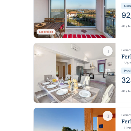
Klim
92
ab / N
Meerblick
Ferien
Fer
Valt
Pool
32
ab / N
Ferien
Fer
Lizn