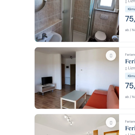
Lizn
Klim
75
ab / N
Ferien
Fer
Lizn
Klim
75
ab / N
Ferien
Fer
Lizn