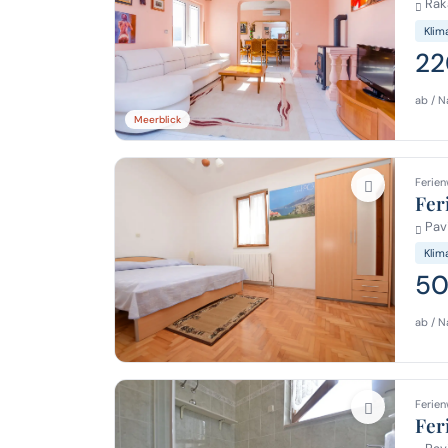
Raka
Klim
22
ab / N
Meerblick
Ferien
Fer
Pavi
Klim
50
ab / N
Ferien
Fer