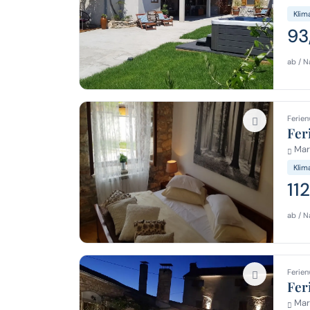
Klim
93
ab / N
Ferien
Fer
Mar
Klim
11
ab / N
Ferien
Fer
Mar