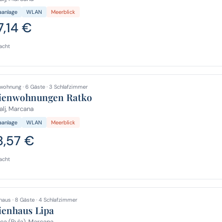
aanlage
WLAN
Meerblick
7,14 €
acht
wohnung · 6 Gäste · 3 Schlafzimmer
ienwohnungen Ratko
lj, Marcana
aanlage
WLAN
Meerblick
8,57 €
acht
haus · 8 Gäste · 4 Schlafzimmer
ienhaus Lipa
ca (Pula), Marcana