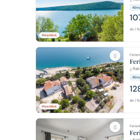
Klim
10
ab / N
Meerblick
Ferien
Fer
Raka
Klim
12
ab / N
Meerblick
Ferien
Fer
Krni