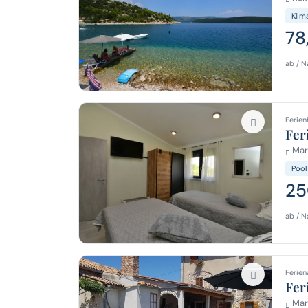
Klim
78
ab / N
Ferien
Fer
Mar
Pool
25
ab / N
Ferien
Fer
Mar