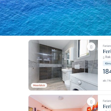
Ferien
Fer
Raka
Klim
18
ab / N
Meerblick
Ferien
Fer