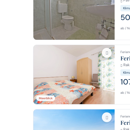
Pavi
Klim
50
ab / N
Ferien
Fer
Raka
Klim
10
ab / N
Meerblick
Ferien
Fer
Raka