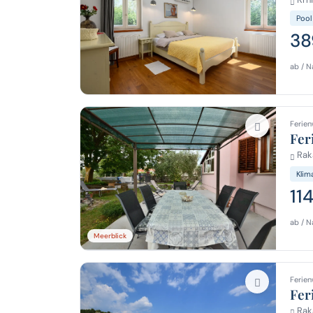
Pool
38
ab / N
Ferien
Fer
Raka
Klim
11
ab / N
Meerblick
Ferien
Fer
Raka