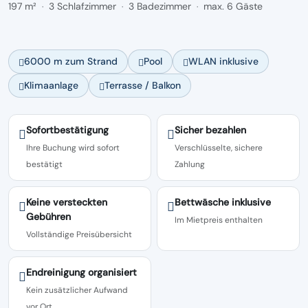
197 m²
3 Schlafzimmer
3 Badezimmer
max. 6 Gäste
·
·
·
6000 m zum Strand
Pool
WLAN inklusive
Klimaanlage
Terrasse / Balkon
Sofortbestätigung
Sicher bezahlen
Ihre Buchung wird sofort
Verschlüsselte, sichere
bestätigt
Zahlung
Keine versteckten
Bettwäsche inklusive
Gebühren
Im Mietpreis enthalten
Vollständige Preisübersicht
Endreinigung organisiert
Kein zusätzlicher Aufwand
vor Ort